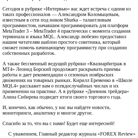
Сегодня в рубрике «Интервью» вас ждет встреча с одним из
таких профессионалов — Александром Коломыцевым,
известным в сети под ником Shurka – талантливым
программистом, начавшим программировать для платформ
MetaTrader 3 – MetaTrader 4 практически с момента создания
терминала и языка MQL. Александр любезно предоставил
нашим читателям шаблон простого советника, который
сможет помочь начинающему программисту при создании
собственных разработок.
А также бессменный ведущий рубрики «Квазиарбитраж в
МТ4» Леонид Борский продолжает раскрывать приемы
работы и дает рекомендации о сезонных ноябрьских
движениях на товарных рынках. Кирилл Еременко в «Школе
MQL4» расскажет вам о псевдослучайных числах и их
применении на практике. А в рубрике «Дневник трейдера»
Алина Сибирева подведет итоги своего торгового года.
И, конечно, как обычно, у нас вы найдете новости,
мониторинги, аналитику и многое другое.
Спасибо за то, что вы с нами! Будет еще интересней!
С уважением, Главный редактор журнала «FOREX Review»