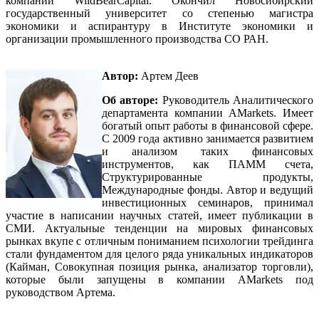
компании WildBearCapital. Окончил Новосибирский
государственный университет со степенью магистра
экономики и аспирантуру в Институте экономики и
организации промышленного производства СО РАН.
Автор:
Артем Деев
Об авторе:
Руководитель Аналитического
департамента компании
AMarkets
. Имеет
богатый опыт работы в финансовой сфере.
С 2009 года активно занимается развитием
и анализом таких финансовых
инструментов, как ПАММ счета,
Структурированные продукты,
Международные фонды. Автор и ведущий
инвестиционных семинаров, принимал
участие в написании научных статей, имеет публикации в
СМИ. Актуальные тенденции на мировых финансовых
рынках вкупе с отличным пониманием психологии трейдинга
стали фундаментом для целого ряда уникальных индикаторов
(Кайман, Совокупная позиция рынка, анализатор торговли),
которые были запущены в компании AMarkets под
руководством Артема.