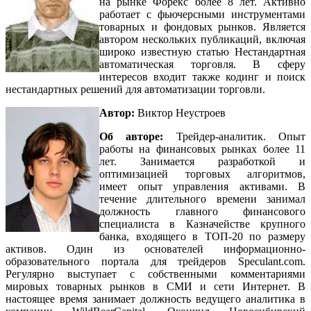
на рынке Форекс более 8 лет. Активно
работает с фьючерсными инструментами
товарных и фондовых рынков. Является
автором нескольких публикаций, включая
широко известную статью
Нестандартная
автоматическая торговля
. В сферу
интересов входит также кодинг и поиск
нестандартных решений для автоматизации торговли.
Автор:
Виктор Неустроев
Об авторе:
Трейдер-аналитик. Опыт
работы на финансовых рынках более 11
лет. Занимается разработкой и
оптимизацией торговых алгоритмов,
имеет опыт управления активами. В
течение длительного времени занимал
должность главного финансового
специалиста в Казначействе крупного
банка, входящего в ТОП-20 по размеру
активов. Один из основателей информационно-
образовательного портала для трейдеров
Speculant.com
.
Регулярно выступает с собственными комментариями
мировых товарных рынков в СМИ и сети Интернет. В
настоящее время занимает должность ведущего аналитика в