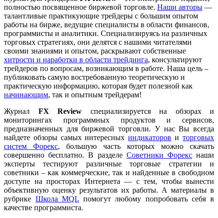
полностью посвященное биржевой торговле.
Наши авторы
—
талантливые практикующие трейдеры с большим опытом
работы на бирже, ведущие специалисты в области финансов,
программисты и аналитики. Специализируясь на различных
торговых стратегиях, они делятся с нашими читателями
своими знаниями и опытом, раскрывают собственные
хитрости и наработки в области трейдинга
, консультируют
трейдеров по вопросам, возникающим в работе. Наша цель –
публиковать самую востребованную теоретическую и
практическую информацию, которая будет полезной как
начинающим
, так и опытным трейдерам!
Журнал
FX Review
специализируется на обзорах и
мониторингах программных продуктов и сервисов,
предназначенных для биржевой торговли. У нас Вы всегда
найдете обзоры самых интересных
индикаторов
и
торговых
систем Форекс
, большую часть которых можно скачать
совершенно бесплатно. В разделе
Советники Форекс
наши
эксперты тестируют различные торговые стратегии и
советники – как коммерческие, так и найденные в свободном
доступе на просторах Интернета — с тем, чтобы вынести
объективную оценку результатов их работы. А материалы в
рубрике
Школа MQL
помогут любому попробовать себя в
качестве программиста.