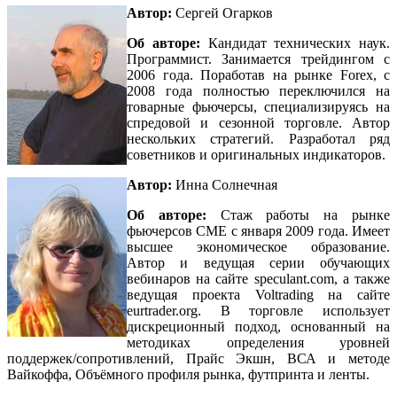
Автор:
Сергей Огарков
Об авторе:
Кандидат технических наук.
Программист. Занимается трейдингом с
2006 года. Поработав на рынке Forex, с
2008 года полностью переключился на
товарные фьючерсы, специализируясь на
спредовой и сезонной торговле. Автор
нескольких стратегий. Разработал ряд
советников и оригинальных индикаторов.
Автор:
Инна Солнечная
Об авторе:
Стаж работы на рынке
фьючерсов СМЕ с января 2009 года. Имеет
высшее экономическое образование.
Автор и ведущая серии обучающих
вебинаров на сайте
speculant.com
, а также
ведущая проекта Voltrading на сайте
eurtrader.org
. В торговле использует
дискреционный подход, основанный на
методиках определения уровней
поддержек/сопротивлений, Прайс Экшн, ВСА и методе
Вайкоффа, Объёмного профиля рынка, футпринта и ленты.