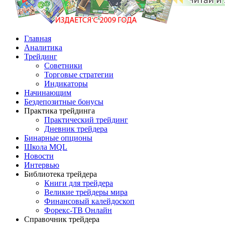
Главная
Аналитика
Трейдинг
Советники
Торговые стратегии
Индикаторы
Начинающим
Бездепозитные бонусы
Практика трейдинга
Практический трейдинг
Дневник трейдера
Бинарные опционы
Школа MQL
Новости
Интервью
Библиотека трейдера
Книги для трейдера
Великие трейдеры мира
Финансовый калейдоскоп
Форекс-ТВ Онлайн
Справочник трейдера