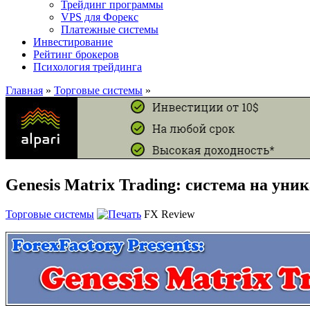
Трейдинг программы
VPS для Форекс
Платежные системы
Инвестирование
Рейтинг брокеров
Психология трейдинга
Главная
»
Торговые системы
»
Genesis Matrix Trading: система на ун
Торговые системы
FX Review