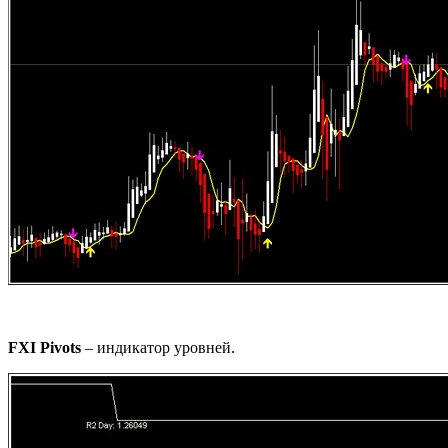
FXI Pivots
– индикатор уровней.