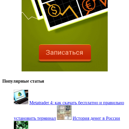
Популярные статьи
Metatrader 4: как скачать бесплатно и правильно
установить терминал
История денег в России