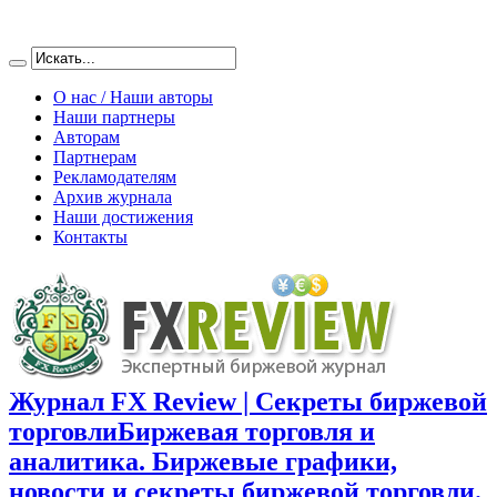
О нас / Наши авторы
Наши партнеры
Авторам
Партнерам
Рекламодателям
Архив журнала
Наши достижения
Контакты
Журнал FX Review | Секреты биржевой
торговли
Биржевая торговля и
аналитика. Биржевые графики,
новости и секреты биржевой торговли.