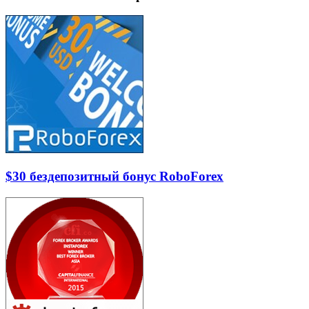
$30 бездепозитный бонус RoboForex