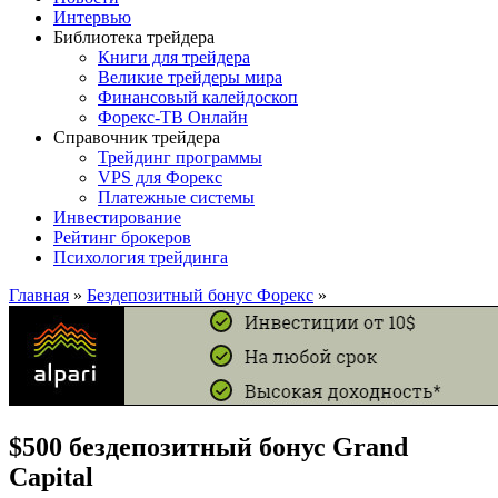
Интервью
Библиотека трейдера
Книги для трейдера
Великие трейдеры мира
Финансовый калейдоскоп
Форекс-ТВ Онлайн
Справочник трейдера
Трейдинг программы
VPS для Форекс
Платежные системы
Инвестирование
Рейтинг брокеров
Психология трейдинга
Главная
»
Бездепозитный бонус Форекс
»
$500 бездепозитный бонус Grand
Capital