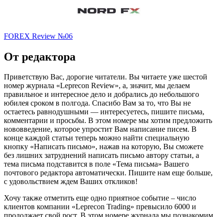
FOREX Review №06
От редактора
Приветствую Вас, дорогие читатели. Вы читаете уже шестой
номер журнала «Leprecon Review», а, значит, мы делаем
правильное и интересное дело и добрались до небольшого
юбилея сроком в полгода. Спасибо Вам за то, что Вы не
остаетесь равнодушными — интересуетесь, пишите письма,
комментарии и просьбы. В этом номере мы хотим предложить
нововведение, которое упростит Вам написание писем. В
конце каждой статьи теперь можно найти специальную
кнопку «Написать письмо», нажав на которую, Вы сможете
без лишних затруднений написать письмо автору статьи, а
тема письма подставится в поле «Тема письма» Вашего
почтового редактора автоматически. Пишите нам еще больше,
с удовольствием ждем Ваших откликов!
Хочу также отметить еще одно приятное событие – число
клиентов компании «Leprecon Trading» превысило 6000 и
продолжает свой рост. В этом номере журнала мы познакомим