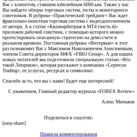
Вас с клиентом, ставшим юбилейным 6000-ым. Также у нас
Вы найдете обзоры торговых систем, тесты и мониторинги
советников. В рубрике «Практический трейдинг» Вас ждет
фрактально-пивотная торговая система с видеодополнением
от автора. А к статье «Квазиарбитраж в MT4 (часть 4)»
приложен рабочий советник, с помощью которого можно
протестировать описанную стратегию на демо-счете в
реальном времени. Постоянная рубрика «Интервью» в этот
раз познакомит Вас с Максимом Николаевичем Анисимовым,
членом Совета директоров МФХ «FIBO Group». А для наших
новых читателей мы подготовили специальную статью «Кто
такой Лепрекон», которая расскажет о компании «Leprecon
Trading», ее услугах, ресурсах и символике.
Спасибо за то, что вы с нами! Будет еще интересней!
С уважением, Главный редактор журнала «FOREX Review»
Алекс Миньков
Поделиться в соцсетях:
[easy-share]
Правила комментирования