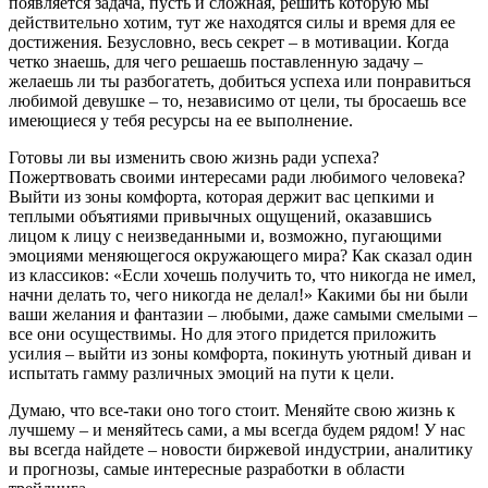
появляется задача, пусть и сложная, решить которую мы
действительно хотим, тут же находятся силы и время для ее
достижения. Безусловно, весь секрет – в мотивации. Когда
четко знаешь, для чего решаешь поставленную задачу –
желаешь ли ты разбогатеть, добиться успеха или понравиться
любимой девушке – то, независимо от цели, ты бросаешь все
имеющиеся у тебя ресурсы на ее выполнение.
Готовы ли вы изменить свою жизнь ради успеха?
Пожертвовать своими интересами ради любимого человека?
Выйти из зоны комфорта, которая держит вас цепкими и
теплыми объятиями привычных ощущений, оказавшись
лицом к лицу с неизведанными и, возможно, пугающими
эмоциями меняющегося окружающего мира? Как сказал один
из классиков: «Если хочешь получить то, что никогда не имел,
начни делать то, чего никогда не делал!» Какими бы ни были
ваши желания и фантазии – любыми, даже самыми смелыми –
все они осуществимы. Но для этого придется приложить
усилия – выйти из зоны комфорта, покинуть уютный диван и
испытать гамму различных эмоций на пути к цели.
Думаю, что все-таки оно того стоит. Меняйте свою жизнь к
лучшему – и меняйтесь сами, а мы всегда будем рядом! У нас
вы всегда найдете – новости биржевой индустрии, аналитику
и прогнозы, самые интересные разработки в области