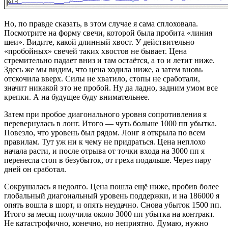
Но, по правде сказать, в этом случае я сама сплоховала.
Посмотрите на форму свечи, которой была пробита «линия
шеи». Видите, какой длинный хвост. У действительно
«пробойных» свечей таких хвостов не бывает. Цена
стремительно падает вниз и там остаётся, а то и летит ниже.
Здесь же мы видим, что цена ходила ниже, а затем вновь
отскочила вверх. Силы не хватило, стопы не сработали,
значит никакой это не пробой. Ну да ладно, задним умом все
крепки. А на будущее буду внимательнее.
Затем при пробое диагонального уровня сопротивления я
перевернулась в лонг. Итого — чуть больше 1000 пп убытка.
Повезло, что уровень был рядом. Лонг я открыла по всем
правилам. Тут уж ни к чему не придраться. Цена неплохо
начала расти, и после отрыва от точки входа на 3000 пп я
перенесла стоп в безубыток, от греха подальше. Через пару
дней он сработал.
Сокрушалась я недолго. Цена пошла ещё ниже, пробив более
глобальный диагональный уровень поддержки, и на 186000 я
опять вошла в шорт, и опять неудачно. Снова убыток 1500 пп.
Итого за месяц получила около 3000 пп убытка на контракт.
Не катастрофично, конечно, но неприятно. Думаю, нужно