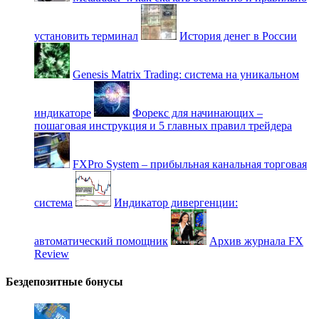
установить терминал
История денег в России
Genesis Matrix Trading: система на уникальном
индикаторе
Форекс для начинающих –
пошаговая инструкция и 5 главных правил трейдера
FXPro System – прибыльная канальная торговая
система
Индикатор дивергенции:
автоматический помощник
Архив журнала FX
Review
Бездепозитные бонусы