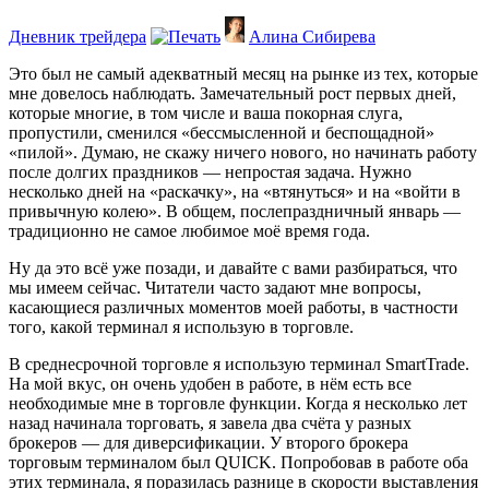
Дневник трейдера
Алина Сибирева
Это был не самый адекватный месяц на рынке из тех, которые
мне довелось наблюдать. Замечательный рост первых дней,
которые многие, в том числе и ваша покорная слуга,
пропустили, сменился «бессмысленной и беспощадной»
«пилой». Думаю, не скажу ничего нового, но начинать работу
после долгих праздников — непростая задача. Нужно
несколько дней на «раскачку», на «втянуться» и на «войти в
привычную колею». В общем, послепраздничный январь —
традиционно не самое любимое моё время года.
Ну да это всё уже позади, и давайте с вами разбираться, что
мы имеем сейчас. Читатели часто задают мне вопросы,
касающиеся различных моментов моей работы, в частности
того, какой терминал я использую в торговле.
В среднесрочной торговле я использую терминал SmartTrade.
На мой вкус, он очень удобен в работе, в нём есть все
необходимые мне в торговле функции. Когда я несколько лет
назад начинала торговать, я завела два счёта у разных
брокеров — для диверсификации. У второго брокера
торговым терминалом был QUICK. Попробовав в работе оба
этих терминала, я поразилась разнице в скорости выставления