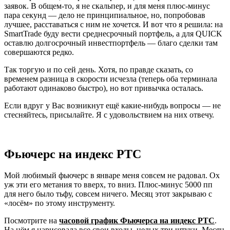
заявок. В общем-то, я не скальпер, и для меня плюс-минус
пара секунд — дело не принципиальное, но, попробовав
лучшее, расставаться с ним не хочется. И вот что я решила: на
SmartTrade буду вести среднесрочный портфель, а для QUICK
оставлю долгосрочный инвестпортфель — благо сделки там
совершаются редко.
Так торгую и по сей день. Хотя, по правде сказать, со
временем разница в скорости исчезла (теперь оба терминала
работают одинаково быстро), но вот привычка осталась.
Если вдруг у Вас возникнут ещё какие-нибудь вопросы — не
стесняйтесь, присылайте. Я с удовольствием на них отвечу.
Фьючерс на индекс РТС
Мой любимый фьючерс в январе меня совсем не радовал. Ох
уж эти его метания то вверх, то вниз. Плюс-минус 5000 пп
для него было тьфу, совсем ничего. Месяц этот закрываю с
«лосём» по этому инструменту.
Посмотрите на
часовой график Фьючерса на индекс РТС
.
На нём я нарисовала все свои входы, целых три штуки. Месяц