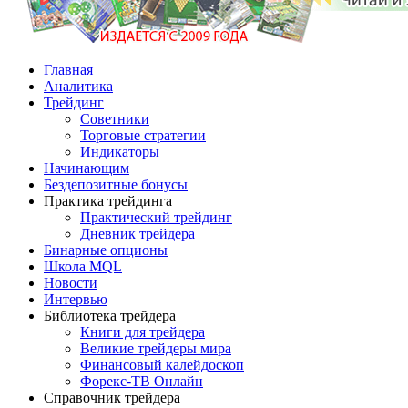
Главная
Аналитика
Трейдинг
Советники
Торговые стратегии
Индикаторы
Начинающим
Бездепозитные бонусы
Практика трейдинга
Практический трейдинг
Дневник трейдера
Бинарные опционы
Школа MQL
Новости
Интервью
Библиотека трейдера
Книги для трейдера
Великие трейдеры мира
Финансовый калейдоскоп
Форекс-ТВ Онлайн
Справочник трейдера