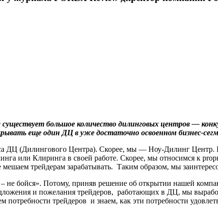
мя существует большое количество дилинговых центров — кон
крывать еще один ДЦ в уже достаточно освоенном бизнес-сег
туса ДЦ (Дилингового Центра). Скорее, мы — Ноу-Дилинг Центр
инга или Клиринга в своей работе. Скорее, мы относимся к propri
мешаем трейдерам зарабатывать. Таким образом, мы заинтересо
 – не бойся». Потому, приняв решение об открытии нашей компан
ложения и пожелания трейдеров, работающих в ДЦ, мы выработ
м потребности трейдеров и знаем, как эти потребности удовлетв