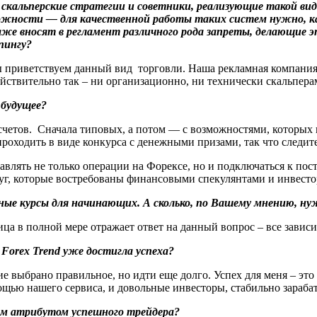
 скальперские стратегии и советники, реализующие такой ви
ложности — для качественной работы таких систем нужно, как
аже вносят в регламент различного рода запреты, делающие 
пингу?
ы приветствуем данный вид торговли. Наша рекламная компания 
ствительно так – ни организационно, ни технически скальпера
 будущее?
тов. Сначала типовых, а потом — с возможностями, которых по
оходить в виде конкурса с денежными призами, так что следите
авлять не только операции на Форексе, но и подключаться к по
уг, которые востребованы финансовыми спекулянтами и инвесто
ные курсы для начинающих. А сколько, по Вашему мнению, ну
ца в полной мере отражает ответ на данный вопрос – все зависи
Forex Trend уже достигла успеха?
е выбрано правильное, но идти еще долго. Успех для меня – эт
ощью нашего сервиса, и довольные инвесторы, стабильно зара
ым атрибутом успешного трейдера?