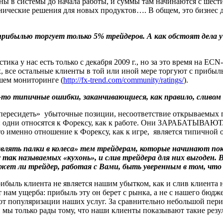
ены в системы до начала работы, и суммы там начинаются с шес
хнические решения для новых продуктов…. В общем, это бизнес д
прибылью торгует только 5% трейдеров. А как обстоят дела
ика у нас есть только с декабря 2009 г., но за это время на E
, все остальные клиенты в той или иной мере торгуют с прибыл
ашем мониторинге (
http://fx-trend.com/community/ratings/
).
то типичные ошибки, заканчивающиеся, как правило, сливом
ересидеть» убыточные позиции, несоответствие открываемых п
 одни относятся к Форексу, как к работе. Они ЗАРАБАТЫВАЮТ. Д
менно отношение к Форексу, как к игре, является типичной ош
влять палки в колеса» тем трейдерам, которые начинают п
так называемых «кухонь», и слив трейдера для них выгоден. 
может ли трейдер, работая с Вами, быть уверенным в том, чт
 прибыль клиента не является нашим убытком, как и слив клиент
 нам ущерба: прибыль эту он берет с рынка, а не с нашего бюдж
ют популяризации наших услуг. За сравнительно небольшой пери
 и мы только рады тому, что наши клиенты показывают такие резу