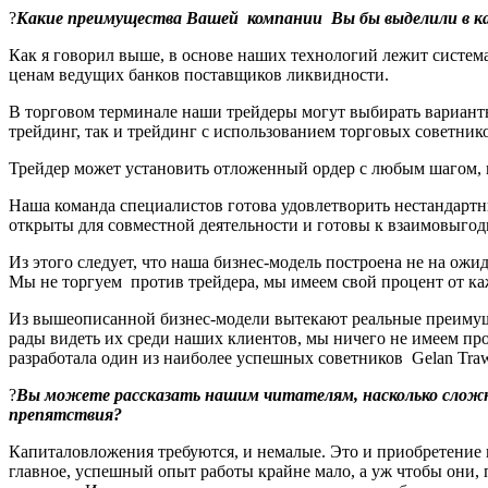
?
Какие преимущества Вашей компании Вы бы выделили в ка
Как я говорил выше, в основе наших технологий лежит система
ценам ведущих банков поставщиков ликвидности.
В торговом терминале наши трейдеры могут выбирать варианты
трейдинг, так и трейдинг с использованием торговых советник
Трейдер может установить отложенный ордер с любым шагом, в
Наша команда специалистов готова удовлетворить нестандарт
открыты для совместной деятельности и готовы к взаимовыго
Из этого следует, что наша бизнес-модель построена не на ожи
Мы не торгуем против трейдера, мы имеем свой процент от каж
Из вышеописанной бизнес-модели вытекают реальные преимущест
рады видеть их среди наших клиентов, мы ничего не имеем пр
разработала один из наиболее успешных советников Gelan Tra
?
Вы можете рассказать нашим читателям, насколько сложн
препятствия?
Капиталовложения требуются, и немалые. Это и приобретение 
главное, успешный опыт работы крайне мало, а уж чтобы они,