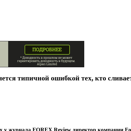
яется типичной ошибкой тех, кто слива
ях у журнала FOREX Review директор компании F