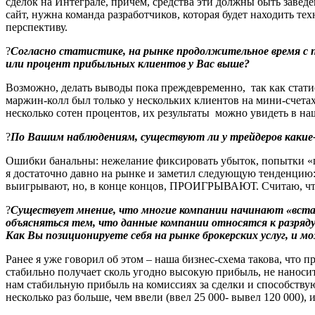
сделок на Интеграле, причем, средства эти должны быть завед
сайт, нужна команда разработчиков, которая будет находить те
перспективу.
?
Согласно статистике, на рынке продолжительное время с 
или процент прибыльных клиентов у Вас выше?
Возможно, делать выводы пока преждевременно, так как статист
маржин-колл был только у нескольких клиентов на мини-счетах
несколько сотен процентов, их результаты можно увидеть в н
?
По Вашим наблюдениям, существуют ли у трейдеров какие-
Ошибки банальны: нежелание фиксировать убыток, попытки «п
я достаточно давно на рынке и заметил следующую тенденцию:
выигрывают, но, в конце концов, ПРОИГРЫВАЮТ. Считаю, что и
?
Существует мнение, что многие компании начинают «вста
объясняться тем, что данные компании относятся к разряду 
Как Вы позиционируете себя на рынке брокерских услуг, и 
Ранее я уже говорил об этом – наша бизнес-схема такова, что
стабильно получает сколь угодно высокую прибыль, не наносит
нам стабильную прибыль на комиссиях за сделки и способству
несколько раз больше, чем ввели (ввел 25 000- вывел 120 000),