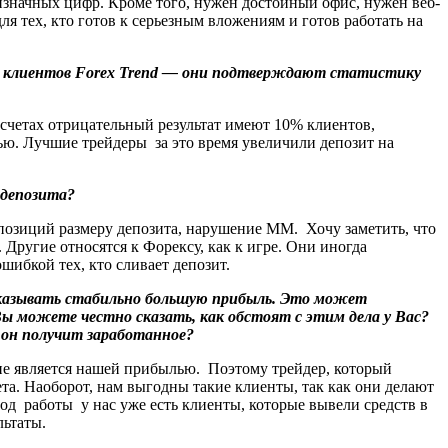
тизначных цифр. Кроме того, нужен достойный офис, нужен веб-
ля тех, кто готов к серьезным вложениям и готов работать на
 у клиентов Forex Trend — они подтверждают статистику
CN-счетах отрицательный результат имеют 10% клиентов,
ью. Лучшие трейдеры за это время увеличили депозит на
 депозита?
озиций размеру депозита, нарушение ММ. Хочу заметить, что
ругие относятся к Форексу, как к игре. Они иногда
ибкой тех, кто сливает депозит.
оказывать стабильно большую прибыль. Это может
Вы можете честно сказать, как обстоят с этим дела у Вас?
о он получит заработанное?
а не является нашей прибылью. Поэтому трейдер, который
ета. Наоборот, нам выгодны такие клиенты, так как они делают
од работы у нас уже есть клиенты, которые вывели средств в
льтаты.