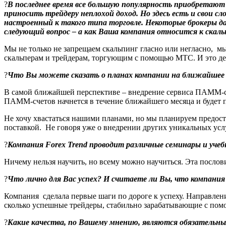
?
В последнее время все большую популярность приобретают
приносить трейдеру неплохой доход. Но здесь есть и свои с
настроенный к такого типа торговле. Некоторые брокеры д
следующий вопрос – а как Ваша компания относится к скаль
Мы не только не запрещаем скальпинг гласно или негласно, м
скальперам и трейдерам, торгующим с помощью МТС. И это дей
?
Что Вы можете сказать о планах компании на ближайшее
В самой ближайшей перспективе – внедрение сервиса ПАММ-сче
ПАММ-счетов начнется в течение ближайшего месяца и будет пр
Не хочу хвастаться нашими планами, но мы планируем предост
поставкой. Не говоря уже о внедрении других уникальных усл
?
Компания Forex Trend проводит различные семинары и учеб
Ничему нельзя научить, но всему можно научиться. Эта послови
?
Что лично для Вас успех? И считаете ли Вы, что компания 
Компания сделала первые шаги по дороге к успеху. Направлени
сколько успешные трейдеры, стабильно зарабатывающие с пом
?
Какие качества, по Вашему мнению, являются обязательн