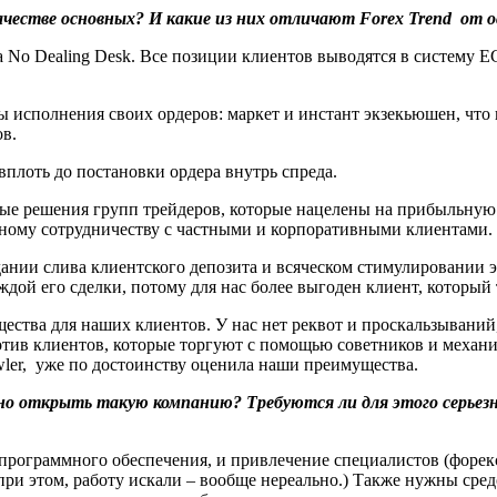
честве основных? И какие из них отличают Forex Trend от 
 No Dealing Desk. Все позиции клиентов выводятся в систему EC
 исполнения своих ордеров: маркет и инстант экзекьюшен, что 
ов.
плоть до постановки ордера внутрь спреда.
ные решения групп трейдеров, которые нацелены на прибыльну
дному сотрудничеству с частными и корпоративными клиентами.
дании слива клиентского депозита и всяческом стимулировании э
дой его сделки, потому для нас более выгоден клиент, который 
ва для наших клиентов. У нас нет реквот и проскальзываний, м
отив клиентов, которые торгуют с помощью советников и механи
wler, уже по достоинству оценила наши преимущества.
о открыть такую компанию? Требуются ли для этого серьезн
программного обеспечения, и привлечение специалистов (форек
 при этом, работу искали – вообще нереально.) Также нужны сре