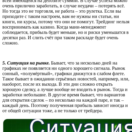
всей имеющейся на депозите суммой. В случае успеха можно
очень прилично заработать, в случае неудачи – потерять всё.
Но тогда это не торговля, не работа – это рулетка. Если вы
приходите с таким настроем, вам не нужны ни статьи, ни
книги, ни курсы, потому что они не помогут. Трейдинг нельзя
воспринимать как казино. Когда мани-менеджмент
соблюдается, прибыль будет меньше, но и риски уменьшатся в
десятки раз. И слить счёт при таком раскладе будет очень
сложно.
5. Ситуация на рынке.
Бывает, что за несколько дней на
графиках не появляется ни одного хорошего сигнала. Рынок
сонный, «полумёртвый», графики движутся в слабом флете.
Такое бывает в ожидании серьёзных новостей, например, или,
наоборот, после их выхода. В эти дни сложно открыть
хорошую сделку, а лучше вообще не входить в рынок. Тогда и
заработки небольшие. В другое время бывает, что вариантов
для открытия сделок – по несколько на каждой паре, и так –
каждый день. Поэтому полученная прибыль зависит иногда и
от общей ситуации тоже, а не только от трейдера.