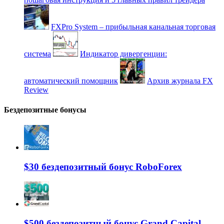
FXPro System – прибыльная канальная торговая
система
Индикатор дивергенции:
автоматический помощник
Архив журнала FX
Review
Бездепозитные бонусы
$30 бездепозитный бонус RoboForex
$500 бездепозитный бонус Grand Capital