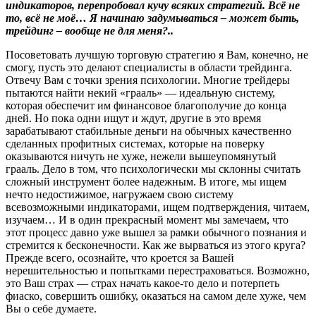
индикаторов, перепробовал кучу всяких стратегий. Всё не
то, всё не моё… Я начинаю задумываться – может быть,
трейдинг – вообще не для меня?..
Посоветовать лучшую торговую стратегию я Вам, конечно, не
смогу, пусть это делают специалисты в области трейдинга.
Отвечу Вам с точки зрения психологии. Многие трейдеры
пытаются найти некий «грааль» — идеальную систему,
которая обеспечит им финансовое благополучие до конца
дней. Но пока одни ищут и ждут, другие в это время
зарабатывают стабильные деньги на обычных качественно
сделанных профитных системах, которые на поверку
оказываются ничуть не хуже, нежели вышеупомянутый
грааль. Дело в том, что психологически мы склонны считать
сложный инструмент более надежным. В итоге, мы ищем
нечто недостижимое, нагружаем свою систему
всевозможными индикаторами, ищем подтверждения, читаем,
изучаем… И в один прекрасный момент мы замечаем, что
этот процесс давно уже вышел за рамки обычного познания и
стремится к бесконечности. Как же вырваться из этого круга?
Прежде всего, осознайте, что кроется за Вашей
нерешительностью и попытками перестраховаться. Возможно,
это Ваш страх — страх начать какое-то дело и потерпеть
фиаско, совершить ошибку, оказаться на самом деле хуже, чем
Вы о себе думаете.