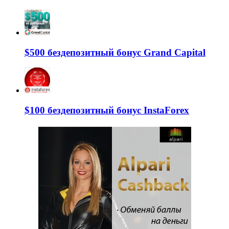
$500 бездепозитный бонус Grand Capital
$100 бездепозитный бонус InstaForex