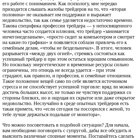
его работе с пониманием. Как психологу, мне нередко
приходится слышать жалобы трейдеров на то, что «вторая
половина» не оказывает им поддержки и выражает
недовольство, так как семье уделяется недостаточно времени.
Такова специфика профессии трейдера — у непосвященного
человека часто создается иллюзия, что трейдер «занимается
ничегонеделаньем», «просто сидит за компьютером и смотрит
на какие-то графики» и появляется соблазн привлечь его к
семейным делам, «чтобы не бездельничал». В итоге, человек
разрывается «между двух огней», стремясь состояться как
успешный трейдер и при этом остаться хорошим семьянином.
Но поскольку энергетические и временные ресурсы сильно
ограничены, это отнюдь не всегда удается – при этом
страдают, как правило, и профессия, и семейные отношения.
Такое положение вещей само по себе является источником
стресса и не способствует успешной торговле: вряд ли можно
достичь больших высот, не только не чувствуя поддержки со
стороны близких, но и ощущая их скрытое или даже открытое
недовольство. Неслучайно в среде опытных трейдеров есть
такая примета, что «если сегодня ты поссорился с женой, то
тебе лучше держаться подальше от монитора».
Что можно посоветовать в подобной ситуации? Для начала,
вам необходимо поговорить с супругой, дабы все обсудить и
выяснить различные спорные моменты. Постарайтесь сделать