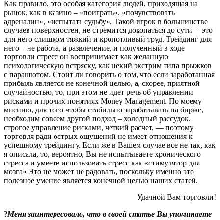
Как правило, это особая категория людей, приходящая на
рынок, как в казино – «поиграть», «почувствовать
адреналин», «испытать судьбу». Такой игрок в большинстве
случаев поверхностен, не стремится докопаться до сути – это
для него слишком тяжкий и кропотливый труд. Трейдинг для
него – не работа, а развлечение, и полученный в ходе
торговли стресс он воспринимает как желанную
психологическую встряску, как некий экстрим типа прыжков
с парашютом. Стоит ли говорить о том, что если заработанная
прибыль является не конечной целью, а, скорее, приятной
случайностью, то, при этом не идет речь об управлении
рисками и прочих понятиях Money Management. По моему
мнению, для того чтобы стабильно зарабатывать на бирже,
необходим совсем другой подход – холодный рассудок,
строгое управление рисками, четкий расчет, — поэтому
торговля ради острых ощущений не имеет отношения к
успешному трейдингу. Если же в Вашем случае все не так, как
я описала, то, вероятно, Вы не испытываете хронического
стресса и умеете использовать стресс как «стимулятор для
мозга» Это не может не радовать, поскольку именно это
полезное умение является конечной целью наших статей.
Удачной Вам торговли!
?
Меня заинтересовало, что в своей статье Вы упоминаете