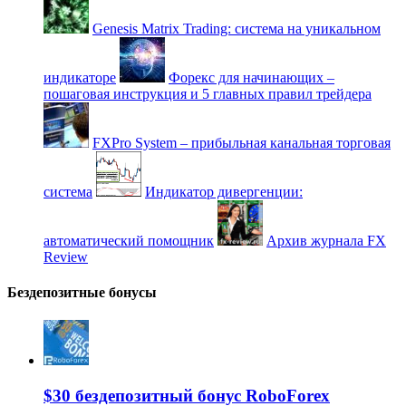
Genesis Matrix Trading: система на уникальном
индикаторе
Форекс для начинающих –
пошаговая инструкция и 5 главных правил трейдера
FXPro System – прибыльная канальная торговая
система
Индикатор дивергенции:
автоматический помощник
Архив журнала FX
Review
Бездепозитные бонусы
$30 бездепозитный бонус RoboForex