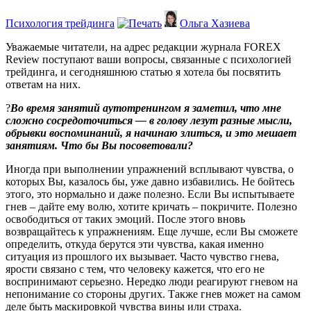
Психология трейдинга
Ольга Хазиева
Уважаемые читатели, на адрес редакции журнала FOREX
Review поступают ваши вопросы, связанные с психологией
трейдинга, и сегодняшнюю статью я хотела бы посвятить
ответам на них.
?
Во время занятий аутотренингом я заметил, что мне
сложно сосредоточиться — в голову лезут разные мысли,
обрывки воспоминаний, я начинаю злиться, и это мешает
занятиям. Что бы Вы посоветовали?
Иногда при выполнении упражнений всплывают чувства, о
которых Вы, казалось бы, уже давно избавились. Не бойтесь
этого, это нормально и даже полезно. Если Вы испытываете
гнев – дайте ему волю, хотите кричать – покричите. Полезно
освободиться от таких эмоций. После этого вновь
возвращайтесь к упражнениям. Еще лучше, если Вы сможете
определить, откуда берутся эти чувства, какая именно
ситуация из прошлого их вызывает. Часто чувство гнева,
ярости связано с тем, что человеку кажется, что его не
воспринимают серьезно. Нередко люди реагируют гневом на
непонимание со стороны других. Также гнев может на самом
деле быть маскировкой чувства вины или страха.