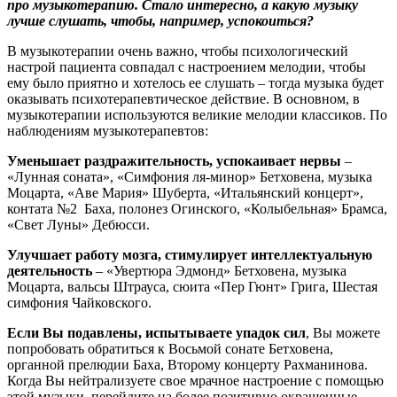
про музыкотерапию. Стало интересно, а какую музыку
лучше слушать, чтобы, например, успокоиться?
В музыкотерапии очень важно, чтобы психологический
настрой пациента совпадал с настроением мелодии, чтобы
ему было приятно и хотелось ее слушать – тогда музыка будет
оказывать психотерапевтическое действие. В основном, в
музыкотерапии используются великие мелодии классиков. По
наблюдениям музыкотерапевтов:
Уменьшает раздражительность, успокаивает нервы
–
«Лунная соната», «Симфония ля-минор» Бетховена, музыка
Моцарта, «Аве Мария» Шуберта, «Итальянский концерт»,
контата №2 Баха, полонез Огинского, «Колыбельная» Брамса,
«Свет Луны» Дебюсси.
Улучшает работу мозга, стимулирует интеллектуальную
деятельность
– «Увертюра Эдмонд» Бетховена, музыка
Моцарта, вальсы Штрауса, сюита «Пер Гюнт» Грига, Шестая
симфония Чайковского.
Если Вы подавлены, испытываете упадок сил
, Вы можете
попробовать обратиться к Восьмой сонате Бетховена,
органной прелюдии Баха, Второму концерту Рахманинова.
Когда Вы нейтрализуете свое мрачное настроение с помощью
этой музыки, перейдите на более позитивно окрашенные