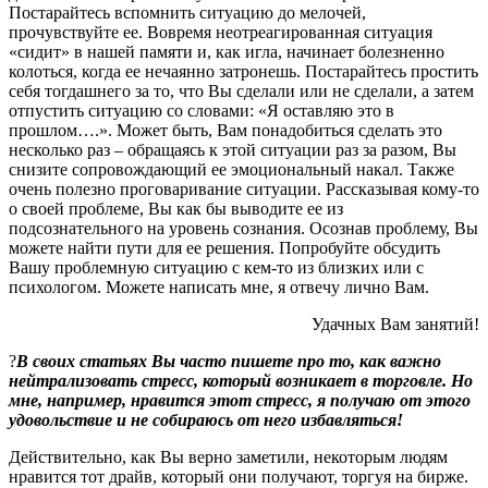
Постарайтесь вспомнить ситуацию до мелочей,
прочувствуйте ее. Вовремя неотреагированная ситуация
«сидит» в нашей памяти и, как игла, начинает болезненно
колоться, когда ее нечаянно затронешь. Постарайтесь простить
себя тогдашнего за то, что Вы сделали или не сделали, а затем
отпустить ситуацию со словами: «Я оставляю это в
прошлом….». Может быть, Вам понадобиться сделать это
несколько раз – обращаясь к этой ситуации раз за разом, Вы
снизите сопровождающий ее эмоциональный накал. Также
очень полезно проговаривание ситуации. Рассказывая кому-то
о своей проблеме, Вы как бы выводите ее из
подсознательного на уровень сознания. Осознав проблему, Вы
можете найти пути для ее решения. Попробуйте обсудить
Вашу проблемную ситуацию с кем-то из близких или с
психологом. Можете написать мне, я отвечу лично Вам.
Удачных Вам занятий!
?
В своих статьях Вы часто пишете про то, как важно
нейтрализовать стресс, который возникает в торговле. Но
мне, например, нравится этот стресс, я получаю от этого
удовольствие и не собираюсь от него избавляться!
Действительно, как Вы верно заметили, некоторым людям
нравится тот драйв, который они получают, торгуя на бирже.