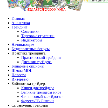
Главная
Аналитика
Трейдинг
Советники
Торговые стратегии
Индикаторы
Начинающим
Бездепозитные бонусы
Практика трейдинга
Практический трейдинг
Дневник трейдера
Бинарные опционы
Школа MQL
Новости
Интервью
Библиотека трейдера
Книги для трейдера
Великие трейдеры мира
Финансовый калейдоскоп
Форекс-ТВ Онлайн
Справочник трейдера