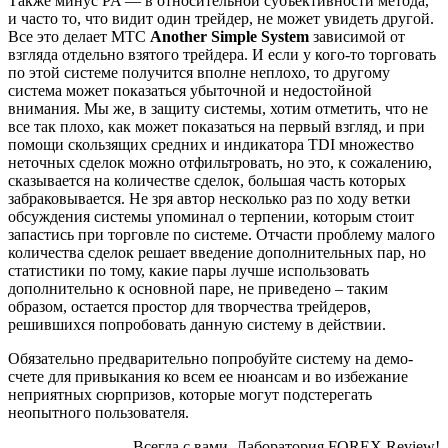
Также минус PA — в относительной субъективности метода,
и часто то, что видит один трейдер, не может увидеть другой.
Все это делает МТС
Another Simple System
зависимой от
взгляда отдельно взятого трейдера. И если у кого-то торговать
по этой системе получится вполне неплохо, то другому
система может показаться убыточной и недостойной
внимания. Мы же, в защиту системы, хотим отметить, что не
все так плохо, как может показаться на первый взгляд, и при
помощи скользящих средних и индикатора TDI множество
неточных сделок можно отфильтровать, но это, к сожалению,
сказывается на количестве сделок, большая часть которых
забраковывается. Не зря автор несколько раз по ходу ветки
обсуждения системы упоминал о терпении, которым стоит
запастись при торговле по системе. Отчасти проблему малого
количества сделок решает введение дополнительных пар, но
статистики по тому, какие пары лучше использовать
дополнительно к основной паре, не приведено – таким
образом, остается простор для творчества трейдеров,
решившихся попробовать данную систему в действии.
Обязательно предварительно попробуйте систему на демо-
счете для привыкания ко всем ее нюансам и во избежание
неприятных сюрпризов, которые могут подстерегать
неопытного пользователя.
Всегда с вами, Лаборатория FOREX Review!