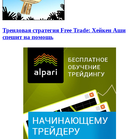
Трендовая стратегия Free Trade: Хейкен Аши
спешит на помощь