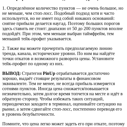
1. Определённое количество пунктов — не очень большое, но
не меньше, чем стоп-лосс. Подобный подход хотя и часто
используется, но не имеет под собой никаких оснований:
снятие прибыли делается наугад. Поэтому больших порогов
здесь ставить не стоит: диапазон от 50 до 200 пунктов вполне
подойдёт. При этом, чем меньше выбран таймфрейм, тем
меньший тейк-профит указывается.
2. Также вы можете прочертить предполагаемую линию
тренда, канала, исторические уровни. По ним вы найдёте
точки откатов и возможного разворота цены. Установите
тейк-профит по одному из них.
ВЫВОД:
Стратегия
PinUp
отрабатывается достаточно
хорошо, выдаёт стоящие результаты в финансовом
эквиваленте. Тем не менее, не всегда прибыль измеряется
сотнями пунктов. Иногда цена снижается/повышается
незначительно, затем долгое время топчется на месте и идёт в
обратную сторону. Чтобы избежать таких ситуаций,
периодически заходите в терминал, оценивайте ситуацию на
рынке, а затем сдвигайте стоп-лосс, постепенно переводя его
в уровень безубыточности.
Помните, что цена легко может задеть его при откате, поэтому