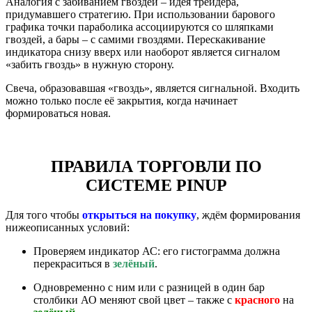
Аналогия с забиванием гвоздей – идея трейдера,
придумавшего стратегию. При использовании барового
графика точки параболика ассоциируются со шляпками
гвоздей, а бары – с самими гвоздями. Перескакивание
индикатора снизу вверх или наоборот является сигналом
«забить гвоздь» в нужную сторону.
Свеча, образовавшая «гвоздь», является сигнальной. Входить
можно только после её закрытия, когда начинает
формироваться новая.
ПРАВИЛА ТОРГОВЛИ ПО
СИСТЕМЕ PINUP
Для того чтобы
открыться на покупку
, ждём формирования
нижеописанных условий:
Проверяем индикатор АС: его гистограмма должна
перекраситься в
зелёный
.
Одновременно с ним или с разницей в один бар
столбики АО меняют свой цвет – также с
красного
на