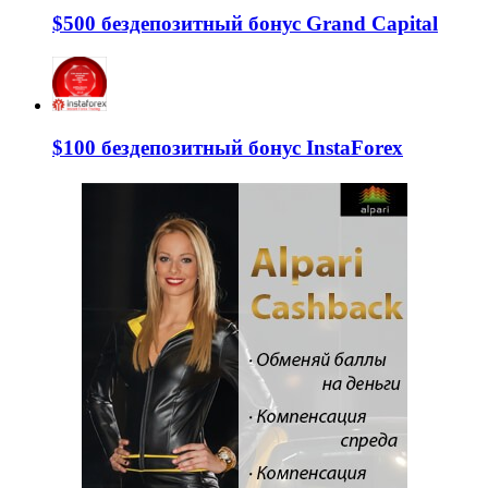
$500 бездепозитный бонус Grand Capital
$100 бездепозитный бонус InstaForex