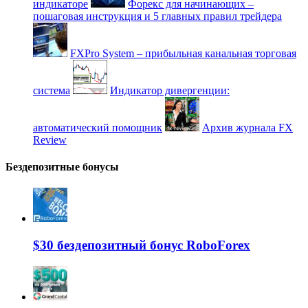
индикаторе
Форекс для начинающих –
пошаговая инструкция и 5 главных правил трейдера
FXPro System – прибыльная канальная торговая
система
Индикатор дивергенции:
автоматический помощник
Архив журнала FX
Review
Бездепозитные бонусы
$30 бездепозитный бонус RoboForex