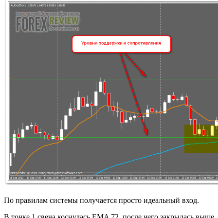
По правилам системы получается просто идеальный вход.
В точке 1 свеча коснулась EMA 72, после чего закрылась выше