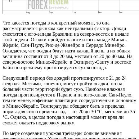
Что касается погоды в конкретный момент, то она
рассматривается рынком как нейтральный фактор. Дожди
сместятся с юго-запада Бразилии на северо-восток в начале
этой недели. Осадки пройдут на юге и юго-западе Минас-
Жерайс, Сан-Паулу, Рио-де-Жанейро и Серрадо Минейро.
Ожидается, что осадки будут идти каждый день, а их общая
величина составит от 3 до 20 мм, местами от 20 до 40 мм. На
северо-востоке Минас-Жерайс, в Эспириту-Санту и востоке
Байи по-прежнему прогнозируется сухая погода.
Следующий период без дождей прогнозируется с 21 до 24
февраля. Местами, конечно, могут пройти осадки, но на
большей части территорий будет сухо. Наиболее влажная
погода прогнозируется в Паране и на юго-западе Сан-Пауло,
тем не менее, кофейные плантации сосредоточены в основном
в Минас-Жерайс. Температуры обещают быть в пределах
нормы для этого времени года – от 20 до 30 °C, местами до 35
°C. Однако, в целом погода в настоящий момент вряд ли
сможет оказать поддержку рынку.
По мере созревания урожая трейдеры больше внимания
уделяют его размеру. Хотя сейчас давать точные прогнозы еще