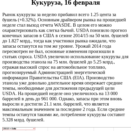
Кукуруза, 16 февраля
Рынок кукурузы за неделю прибавил всего 1.25 цента за
бушель (+0.32%). Основным драйвером рынка на прошедшей
неделе стал выход отчета WASDE. В целом его можно
охарактеризовать как слегка бычий. USDA понизило прогноз
конечных запасов в США в сезоне 2014/15 на 50 млн. бушелей
до 1.827 млрд., тогда как участники рынка ожидали, что
запасы останутся на том же уровне. Урожай 2014 года
пересмотрен не был, основные изменения произошли в
статьях спроса. USDA увеличило использование кукурузы для
производства этанола на 75 млн. бушелей до 5.25 млрд.,
отражая высокий спрос на автомобильное топливо,
прогнозируемый Администрацией энергетической
информации Правительства США (EIA). Производство
этанола уже довольно длительное время опережает средние
темпы, необходимые для достижения предыдущей цели
USDA. На прошедшей неделе оно увеличилось на 13 000
баррелей в день до 961 000. Однако, запасы при этом вновь
выросли и достигли 21.1 млн. баррелей, что является
максимальным значением за последние 2 года. Если средние
темпы останутся такими же, потребление кукурузы составит
5.328 млрд. бушелей.