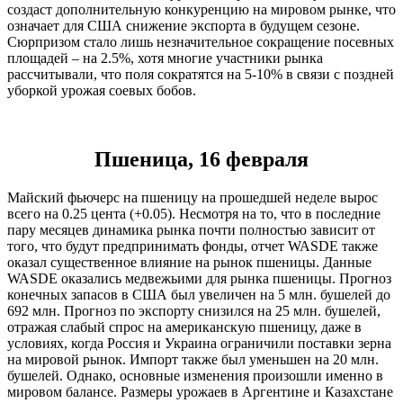
создаст дополнительную конкуренцию на мировом рынке, что
означает для США снижение экспорта в будущем сезоне.
Сюрпризом стало лишь незначительное сокращение посевных
площадей – на 2.5%, хотя многие участники рынка
рассчитывали, что поля сократятся на 5-10% в связи с поздней
уборкой урожая соевых бобов.
Пшеница, 16 февраля
Майский фьючерс на пшеницу на прошедшей неделе вырос
всего на 0.25 цента (+0.05). Несмотря на то, что в последние
пару месяцев динамика рынка почти полностью зависит от
того, что будут предпринимать фонды, отчет WASDE также
оказал существенное влияние на рынок пшеницы. Данные
WASDE оказались медвежьими для рынка пшеницы. Прогноз
конечных запасов в США был увеличен на 5 млн. бушелей до
692 млн. Прогноз по экспорту снизился на 25 млн. бушелей,
отражая слабый спрос на американскую пшеницу, даже в
условиях, когда Россия и Украина ограничили поставки зерна
на мировой рынок. Импорт также был уменьшен на 20 млн.
бушелей. Однако, основные изменения произошли именно в
мировом балансе. Размеры урожаев в Аргентине и Казахстане