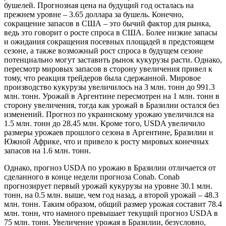
бушелей. Прогнозная цена на будущий год осталась на
прежнем уровне – 3.65 доллара за бушель. Конечно,
сокращение запасов в США – это бычий фактор для рынка,
ведь это говорит о росте спроса в США. Более низкие запасы
и ожидания сокращения посевных площадей в предстоящем
сезоне, а также возможный рост спроса в будущем сезоне
потенциально могут заставить рынок кукурузы расти. Однако,
пересмотр мировых запасов в сторону увеличения привел к
тому, что реакция трейдеров была сдержанной. Мировое
производство кукурузы увеличилось на 3 млн. тонн до 991.3
млн. тонн. Урожай в Аргентине пересмотрен на 1 млн. тонн в
сторону увеличения, тогда как урожай в Бразилии остался без
изменений. Прогноз по украинскому урожаю увеличился на
1.5 млн. тонн до 28.45 млн. Кроме того, USDA увеличило
размеры урожаев прошлого сезона в Аргентине, Бразилии и
Южной Африке, что и привело к росту мировых конечных
запасов на 1.6 млн. тонн.
Однако, прогноз USDA по урожаю в Бразилии отличается от
сделанного в конце недели прогноза Conab. Conab
прогнозирует первый урожай кукурузы на уровне 30.1 млн.
тонн, на 0.5 млн. выше, чем год назад, а второй урожай – 48.3
млн. тонн. Таким образом, общий размер урожая составит 78.4
млн. тонн, что намного превышает текущий прогноз USDA в
75 млн. тонн. Увеличение урожая в Бразилии, безусловно,