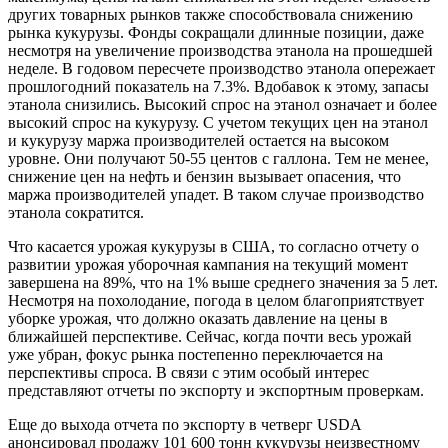
других товарных рынков также способствовала снижению
рынка кукурузы. Фонды сокращали длинные позиции, даже
несмотря на увеличение производства этанола на прошедшей
неделе. В годовом пересчете производство этанола опережает
прошлогодний показатель на 7.3%. Вдобавок к этому, запасы
этанола снизились. Высокий спрос на этанол означает и более
высокий спрос на кукурузу. С учетом текущих цен на этанол
и кукурузу маржа производителей остается на высоком
уровне. Они получают 50-55 центов с галлона. Тем не менее,
снижение цен на нефть и бензин вызывает опасения, что
маржа производителей упадет. В таком случае производство
этанола сократится.
Что касается урожая кукурузы в США, то согласно отчету о
развитии урожая уборочная кампания на текущий момент
завершена на 89%, что на 1% выше среднего значения за 5 лет.
Несмотря на похолодание, погода в целом благоприятствует
уборке урожая, что должно оказать давление на цены в
ближайшей перспективе. Сейчас, когда почти весь урожай
уже убран, фокус рынка постепенно переключается на
перспективы спроса. В связи с этим особый интерес
представляют отчеты по экспорту и экспортным проверкам.
Еще до выхода отчета по экспорту в четверг USDA
анонсировал продажу 101 600 тонн кукурузы неизвестному