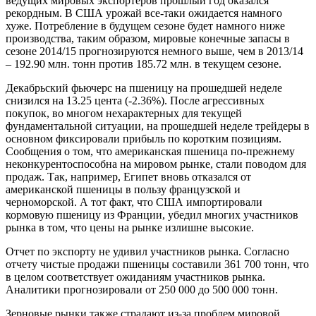
ведущих мировых экспортеров прошлый год оказался
рекордным. В США урожай все-таки ожидается намного
хуже. Потребление в будущем сезоне будет намного ниже
производства, таким образом, мировые конечные запасы в
сезоне 2014/15 прогнозируются немного выше, чем в 2013/14
– 192.90 млн. тонн против 185.72 млн. в текущем сезоне.
Декабрьский фьючерс на пшеницу на прошедшей неделе
снизился на 13.25 цента (-2.36%). После агрессивных
покупок, во многом нехарактерных для текущей
фундаментальной ситуации, на прошедшей неделе трейдеры в
основном фиксировали прибыль по коротким позициям.
Сообщения о том, что американская пшеница по-прежнему
неконкурентоспособна на мировом рынке, стали поводом для
продаж. Так, например, Египет вновь отказался от
американской пшеницы в пользу французской и
черноморской. А тот факт, что США импортировали
кормовую пшеницу из Франции, убедил многих участников
рынка в том, что цены на рынке излишне высокие.
Отчет по экспорту не удивил участников рынка. Согласно
отчету чистые продажи пшеницы составили 361 700 тонн, что
в целом соответствует ожиданиям участников рынка.
Аналитики прогнозировали от 250 000 до 500 000 тонн.
Зерновые рынки также страдают из-за проблем мировой