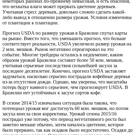
некоторых районах по-прежнему невысокая, и есть опасения,
что нехватка влаги может прервать цветение деревьев.
Учитывая стресс деревьев, довольно сложно сделать какой-
либо вывод в отношении размера урожая. Условия изменчивы
от плантации к плантации.
Прогноз USDA по размеру урожая в Бразилии спутал карты
на рынке. Вместо того, что уменьшить прогноз, что больше
соответствует реальности, USDA увеличило размер урожая на
2 млн. мешков. Рынок негативно отреагировал на это
событие. Многие трейдеры остались в недоумение, каким
образом урожай Бразилии составит более 50 млн. мешков,
учитывая серьезные последствия сильнейшей засухи за
последнее десятилетие. Конечно, прогноз USDA заставляет
задуматься, насколько серьезно пострадали кофейные деревья
из-за отсутствия дожди. Однако, мы уверены, что масштабы
потерь будут намного серьезнее, чем прогнозирует USDA. В
Бразилии нет устойчивых к засухе сортов кофе.
В сезоне 2014/15 изначальна ситуация была такова, что
потенциал урожая мог достигнуть 60 млн. мешков, но потом
засуха внесла свои коррективы. Урожай сезона 2015/16
пострадал уже потому, что период вегетативного роста был
заметно меньше обычно, затем началось цветение, которое
было прервано, так как осадков было недостаточно. Осадки до