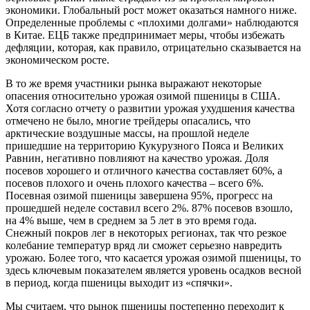
экономики. Глобальный рост может оказаться намного ниже.
Определенные проблемы с «плохими долгами» наблюдаются
в Китае. ЕЦБ также предпринимает меры, чтобы избежать
дефляции, которая, как правило, отрицательно сказывается на
экономическом росте.
В то же время участники рынка выражают некоторые
опасения относительно урожая озимой пшеницы в США.
Хотя согласно отчету о развитии урожая ухудшения качества
отмечено не было, многие трейдеры опасались, что
арктические воздушные массы, на прошлой неделе
пришедшие на территорию Кукурузного Пояса и Великих
Равнин, негативно повлияют на качество урожая. Доля
посевов хорошего и отличного качества составляет 60%, а
посевов плохого и очень плохого качества – всего 6%.
Посевная озимой пшеницы завершена 95%, прогресс на
прошедшей неделе составил всего 2%. 87% посевов взошло,
на 4% выше, чем в среднем за 5 лет в это время года.
Снежный покров лег в некоторых регионах, так что резкое
колебание температур вряд ли сможет серьезно навредить
урожаю. Более того, что касается урожая озимой пшеницы, то
здесь ключевым показателем является уровень осадков весной
в период, когда пшеницы выходит из «спячки».
Мы считаем, что рынок пшеницы постепенно переходит к