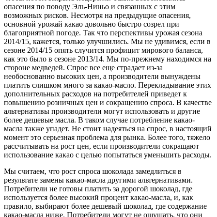
опасения по поводу Эль-Ниньо и связанных с этим
возможных рисков. Несмотря на предыдущие опасения,
основной урожай какао довольно быстро созрел при
благоприятной погоде. Так что перспективы урожая сезона
2014/15, кажется, только улучшились. Мы не удивимся, если в
сезоне 2014/15 опять случится профицит мирового баланса,
как это было в сезоне 2013/14. Мы по-прежнему находимся на
стороне медведей. Спрос все еще страдает из-за
необоснованно высоких цен, а производители вынуждены
платить слишком много за какао-масло. Перекладывание этих
дополнительных расходов на потребителей приведет к
повышению розничных цен и сокращению спроса. В качестве
альтернативы производители могут использовать и другие
более дешевые масла. В таком случае потребление какао-
масла также упадет. Не стоит надеяться на спрос, в настоящий
момент это серьезная проблема для рынка. Более того, тяжело
рассчитывать на рост цен, если производители сокращают
использование какао с целью попытаться уменьшить расходы.
Мы считаем, что рост спроса шоколада замедлиться в
результате замены какао-масла другими альтернативами.
Потребители не готовы платить за дорогой шоколад, где
используется более высокий процент какао-масла, и, как
правило, выбирают более дешевый шоколад, где содержание
какао-масла ниже. Потребители могут не ощущать, что они