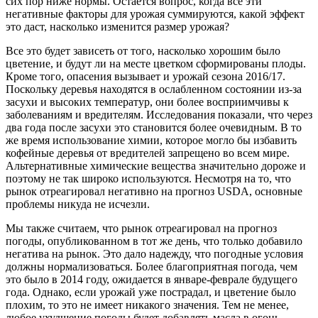
сих пор ниже нормы. Остается вопрос, когда все эти
негативные факторы для урожая суммируются, какой эффект
это даст, насколько изменится размер урожая?
Все это будет зависеть от того, насколько хорошим было
цветение, и будут ли на месте цветком сформированы плоды.
Кроме того, опасения вызывает и урожай сезона 2016/17.
Поскольку деревья находятся в ослабленном состоянии из-за
засухи и высоких температур, они более восприимчивы к
заболеваниям и вредителям. Исследования показали, что через
два года после засухи это становится более очевидным. В то
же время использование химии, которое могло бы избавить
кофейные деревья от вредителей запрещено во всем мире.
Альтернативные химические вещества значительно дороже и
поэтому не так широко используются. Несмотря на то, что
рынок отреагировал негативно на прогноз USDA, основные
проблемы никуда не исчезли.
Мы также считаем, что рынок отреагировал на прогноз
погоды, опубликованном в тот же день, что только добавило
негатива на рынок. Это дало надежду, что погодные условия
должны нормализоваться. Более благоприятная погода, чем
это было в 2014 году, ожидается в январе-феврале будущего
года. Однако, если урожай уже пострадал, и цветение было
плохим, то это не имеет никакого значения. Тем не менее,
любое ухудшение погоды будет добавлять масла в огонь,