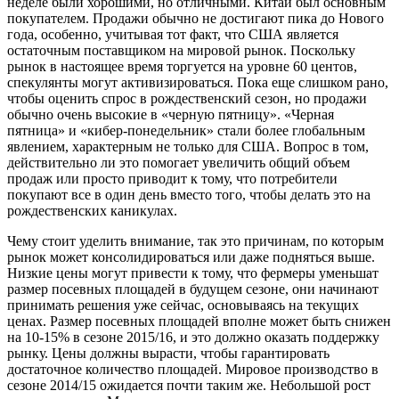
неделе были хорошими, но отличными. Китай был основным
покупателем. Продажи обычно не достигают пика до Нового
года, особенно, учитывая тот факт, что США является
остаточным поставщиком на мировой рынок. Поскольку
рынок в настоящее время торгуется на уровне 60 центов,
спекулянты могут активизироваться. Пока еще слишком рано,
чтобы оценить спрос в рождественский сезон, но продажи
обычно очень высокие в «черную пятницу». «Черная
пятница» и «кибер-понедельник» стали более глобальным
явлением, характерным не только для США. Вопрос в том,
действительно ли это помогает увеличить общий объем
продаж или просто приводит к тому, что потребители
покупают все в один день вместо того, чтобы делать это на
рождественских каникулах.
Чему стоит уделить внимание, так это причинам, по которым
рынок может консолидироваться или даже подняться выше.
Низкие цены могут привести к тому, что фермеры уменьшат
размер посевных площадей в будущем сезоне, они начинают
принимать решения уже сейчас, основываясь на текущих
ценах. Размер посевных площадей вполне может быть снижен
на 10-15% в сезоне 2015/16, и это должно оказать поддержку
рынку. Цены должны вырасти, чтобы гарантировать
достаточное количество площадей. Мировое производство в
сезоне 2014/15 ожидается почти таким же. Небольшой рост