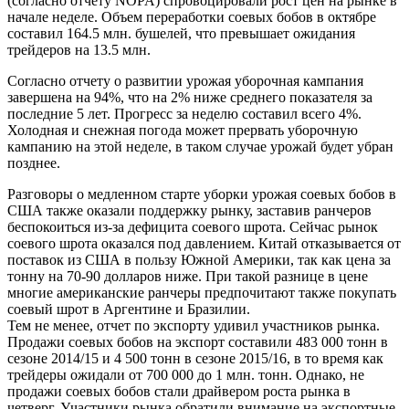
(согласно отчету NOPA) спровоцировали рост цен на рынке в
начале неделе. Объем переработки соевых бобов в октябре
составил 164.5 млн. бушелей, что превышает ожидания
трейдеров на 13.5 млн.
Согласно отчету о развитии урожая уборочная кампания
завершена на 94%, что на 2% ниже среднего показателя за
последние 5 лет. Прогресс за неделю составил всего 4%.
Холодная и снежная погода может прервать уборочную
кампанию на этой неделе, в таком случае урожай будет убран
позднее.
Разговоры о медленном старте уборки урожая соевых бобов в
США также оказали поддержку рынку, заставив ранчеров
беспокоиться из-за дефицита соевого шрота. Сейчас рынок
соевого шрота оказался под давлением. Китай отказывается от
поставок из США в пользу Южной Америки, так как цена за
тонну на 70-90 долларов ниже. При такой разнице в цене
многие американские ранчеры предпочитают также покупать
соевый шрот в Аргентине и Бразилии.
Тем не менее, отчет по экспорту удивил участников рынка.
Продажи соевых бобов на экспорт составили 483 000 тонн в
сезоне 2014/15 и 4 500 тонн в сезоне 2015/16, в то время как
трейдеры ожидали от 700 000 до 1 млн. тонн. Однако, не
продажи соевых бобов стали драйвером роста рынка в
четверг. Участники рынка обратили внимание на экспортные