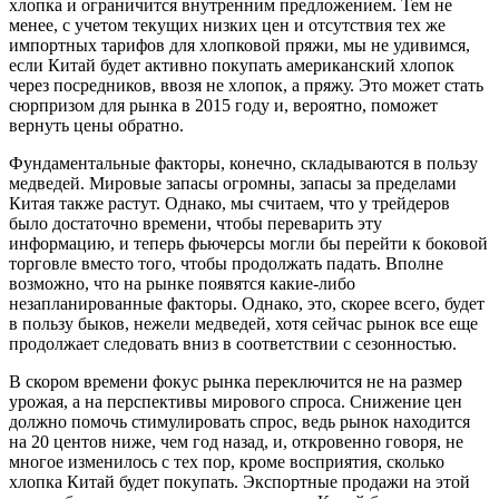
хлопка и ограничится внутренним предложением. Тем не
менее, с учетом текущих низких цен и отсутствия тех же
импортных тарифов для хлопковой пряжи, мы не удивимся,
если Китай будет активно покупать американский хлопок
через посредников, ввозя не хлопок, а пряжу. Это может стать
сюрпризом для рынка в 2015 году и, вероятно, поможет
вернуть цены обратно.
Фундаментальные факторы, конечно, складываются в пользу
медведей. Мировые запасы огромны, запасы за пределами
Китая также растут. Однако, мы считаем, что у трейдеров
было достаточно времени, чтобы переварить эту
информацию, и теперь фьючерсы могли бы перейти к боковой
торговле вместо того, чтобы продолжать падать. Вполне
возможно, что на рынке появятся какие-либо
незапланированные факторы. Однако, это, скорее всего, будет
в пользу быков, нежели медведей, хотя сейчас рынок все еще
продолжает следовать вниз в соответствии с сезонностью.
В скором времени фокус рынка переключится не на размер
урожая, а на перспективы мирового спроса. Снижение цен
должно помочь стимулировать спрос, ведь рынок находится
на 20 центов ниже, чем год назад, и, откровенно говоря, не
многое изменилось с тех пор, кроме восприятия, сколько
хлопка Китай будет покупать. Экспортные продажи на этой