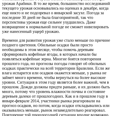
урожая Арабики. В то же время, большинство исследований
текущего урожая основывались на оценках в декабре, когда
еще никто и не подозревал о январской засухе. Погода за
последние 30 дней не была благоприятной, так что
перспективы урожая еще сильнее ухудшились. Даже
возвращение к нормальной погоде не сможет нивелировать
уже нанесенный ущерб урожаю.
Времени для развития урожая уже стало меньше по причине
позднего цветения. Обильные осадки были просто
необходимы в этом месяце, чтобы помочь деревьям
сформировать кофейные ягоды, в которых начали бы
появляться кофейные зерна. Многие боятся повторения
прошлого года, но прогнозы погоды говорят об обильных
осадках практически на всей территории Бразилии. Если же
влага испарится или осадков окажется меньше, у рынка не
займет много времени, чтобы вернуться на более высокие
уровни. Ситуация в этом году является более важной, чем в
прошлом. Дожди должны придти раньше, и их должно быть
много, потому что уровень влажности почвы и состояние
деревьев далеки от прошлогодних. Как и в прошлом году в
январе-феврале 2014, участники рынка реагировали на
прогноз осадков, но потом, когда осадки откладывались или
оказывались меньше, рынок незамедлительно реагировал.
Повторение той прошлогодней ситуации вполне возможно.