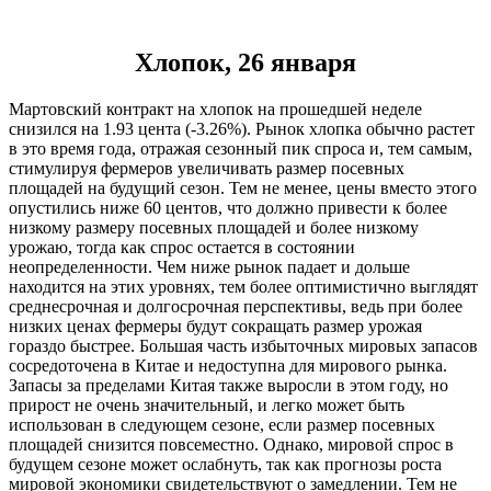
Хлопок, 26 января
Мартовский контракт на хлопок на прошедшей неделе
снизился на 1.93 цента (-3.26%). Рынок хлопка обычно растет
в это время года, отражая сезонный пик спроса и, тем самым,
стимулируя фермеров увеличивать размер посевных
площадей на будущий сезон. Тем не менее, цены вместо этого
опустились ниже 60 центов, что должно привести к более
низкому размеру посевных площадей и более низкому
урожаю, тогда как спрос остается в состоянии
неопределенности. Чем ниже рынок падает и дольше
находится на этих уровнях, тем более оптимистично выглядят
среднесрочная и долгосрочная перспективы, ведь при более
низких ценах фермеры будут сокращать размер урожая
гораздо быстрее. Большая часть избыточных мировых запасов
сосредоточена в Китае и недоступна для мирового рынка.
Запасы за пределами Китая также выросли в этом году, но
прирост не очень значительный, и легко может быть
использован в следующем сезоне, если размер посевных
площадей снизится повсеместно. Однако, мировой спрос в
будущем сезоне может ослабнуть, так как прогнозы роста
мировой экономики свидетельствуют о замедлении. Тем не