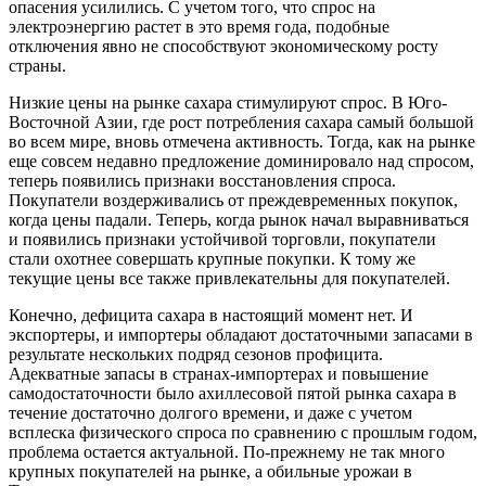
опасения усилились. С учетом того, что спрос на
электроэнергию растет в это время года, подобные
отключения явно не способствуют экономическому росту
страны.
Низкие цены на рынке сахара стимулируют спрос. В Юго-
Восточной Азии, где рост потребления сахара самый большой
во всем мире, вновь отмечена активность. Тогда, как на рынке
еще совсем недавно предложение доминировало над спросом,
теперь появились признаки восстановления спроса.
Покупатели воздерживались от преждевременных покупок,
когда цены падали. Теперь, когда рынок начал выравниваться
и появились признаки устойчивой торговли, покупатели
стали охотнее совершать крупные покупки. К тому же
текущие цены все также привлекательны для покупателей.
Конечно, дефицита сахара в настоящий момент нет. И
экспортеры, и импортеры обладают достаточными запасами в
результате нескольких подряд сезонов профицита.
Адекватные запасы в странах-импортерах и повышение
самодостаточности было ахиллесовой пятой рынка сахара в
течение достаточно долгого времени, и даже с учетом
всплеска физического спроса по сравнению с прошлым годом,
проблема остается актуальной. По-прежнему не так много
крупных покупателей на рынке, а обильные урожаи в