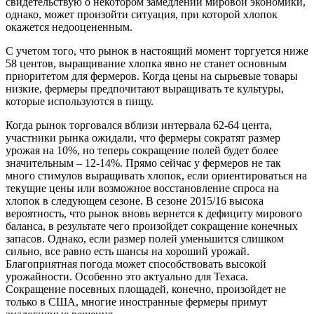
свидетельствую о некотором замедлении мировой экономики,
однако, может произойти ситуация, при которой хлопок
окажется недооцененным.
С учетом того, что рынок в настоящий момент торгуется ниже
58 центов, выращивание хлопка явно не станет основным
приоритетом для фермеров. Когда цены на сырьевые товары
низкие, фермеры предпочитают выращивать те культуры,
которые используются в пищу.
Когда рынок торговался вблизи интервала 62-64 цента,
участники рынка ожидали, что фермеры сократят размер
урожая на 10%, но теперь сокращение полей будет более
значительным – 12-14%. Прямо сейчас у фермеров не так
много стимулов выращивать хлопок, если ориентироваться на
текущие цены или возможное восстановление спроса на
хлопок в следующем сезоне. В сезоне 2015/16 высока
вероятность, что рынок вновь вернется к дефициту мирового
баланса, в результате чего произойдет сокращение конечных
запасов. Однако, если размер полей уменьшится слишком
сильно, все равно есть шансы на хороший урожай.
Благоприятная погода может способствовать высокой
урожайности. Особенно это актуально для Техаса.
Сокращение посевных площадей, конечно, произойдет не
только в США, многие иностранные фермеры примут