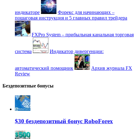
индикаторе
Форекс для начинающих –
пошаговая инструкция и 5 главных правил трейдера
FXPro System – прибыльная канальная торговая
система
Индикатор дивергенции:
автоматический помощник
Архив журнала FX
Review
Бездепозитные бонусы
$30 бездепозитный бонус RoboForex