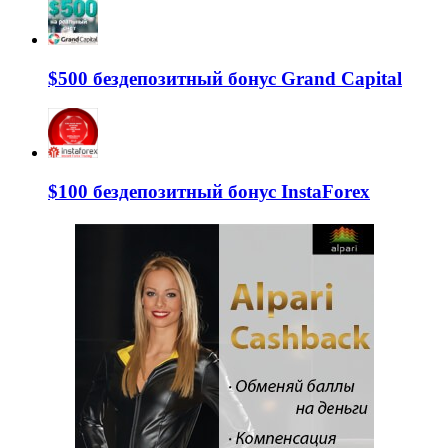
$500 бездепозитный бонус Grand Capital
$100 бездепозитный бонус InstaForex