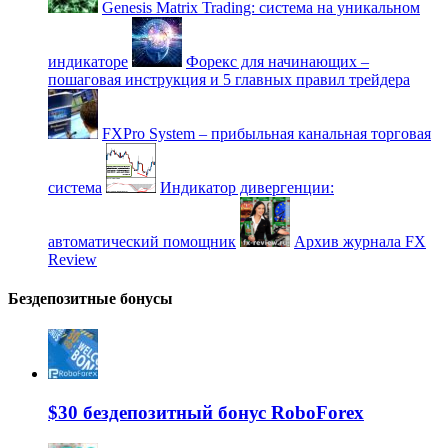
Genesis Matrix Trading: система на уникальном
индикаторе
Форекс для начинающих –
пошаговая инструкция и 5 главных правил трейдера
FXPro System – прибыльная канальная торговая
система
Индикатор дивергенции:
автоматический помощник
Архив журнала FX
Review
Бездепозитные бонусы
$30 бездепозитный бонус RoboForex