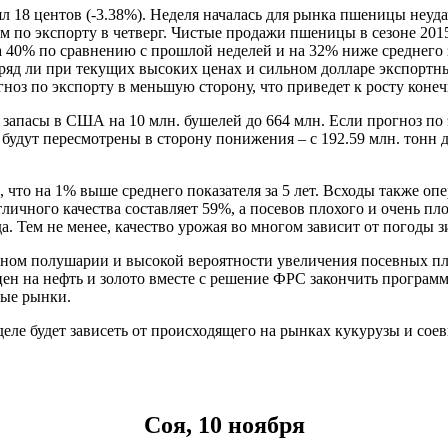
 18 центов (-3.38%). Неделя началась для рынка пшеницы неудач
м по экспорту в четверг. Чистые продажи пшеницы в сезоне 2015
на 40% по сравнению с прошлой неделей и на 32% ниже среднего
вряд ли при текущих высоких ценах и сильном долларе экспорт
оз по экспорту в меньшую сторону, что приведет к росту конеч
пасы в США на 10 млн. бушелей до 664 млн. Если прогноз по эк
будут пересмотрены в сторону понижения – с 192.59 млн. тонн д
что на 1% выше среднего показателя за 5 лет. Всходы также оп
ичного качества составляет 59%, а посевов плохого и очень пл
а. Тем не менее, качество урожая во многом зависит от погоды з
ом полушарии и высокой вероятности увеличения посевных площ
ен на нефть и золото вместе с решение ФРС закончить програм
ные рынки.
ле будет зависеть от происходящего на рынках кукурузы и соев
Соя, 10 ноября