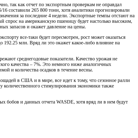
но, так как отчет по экспортным проверкам не оправдал
/16 составили 265 800 тонн, хотя аналитики прогнозировали
 значения за последние 4 недели. Экспортные темпы отстают на
ный спрос на американскую пшеницу будет настолько высоким,
ных запасов и окажет давление на цены.
спорту все-таки будет пересмотрен, рост может оказаться
о 192.25 млн. Вряд ли это окажет какое-либо влияние на
ережают среднегодовые показатели. Качество урожая не
охого качества – 7%. Это немного ниже аналогичных
имой и количества осадков в течение весны.
адей в США и в мире, все идет к тому, что сезонное ралли
му количественного стимулирования экономики также
ых бобов и данных отчета WASDE, хотя вряд ли в нем будут