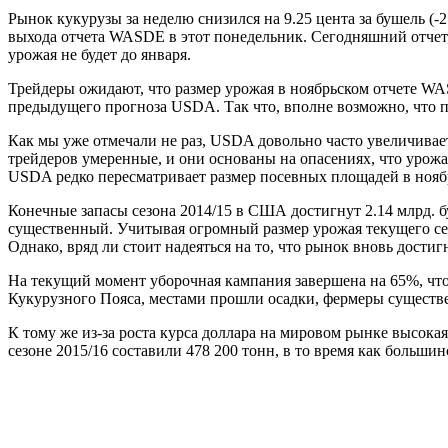
Рынок кукурузы за неделю снизился на 9.25 цента за бушель (-
выхода отчета WASDE в этот понедельник. Сегодняшний отчет, с
урожая не будет до января.
Трейдеры ожидают, что размер урожая в ноябрьском отчете WASD
предыдущего прогноза USDA. Так что, вполне возможно, что п
Как мы уже отмечали не раз, USDA довольно часто увеличивает 
трейдеров умеренные, и они основаны на опасениях, что урожа
USDA редко пересматривает размер посевных площадей в ноябр
Конечные запасы сезона 2014/15 в США достигнут 2.14 млрд. бу
существенный. Учитывая огромный размер урожая текущего сезо
Однако, вряд ли стоит надеяться на то, что рынок вновь дости
На текущий момент уборочная кампания завершена на 65%, что в
Кукурузного Пояса, местами прошли осадки, фермеры существе
К тому же из-за роста курса доллара на мировом рынке высок
сезоне 2015/16 составили 478 200 тонн, в то время как больши