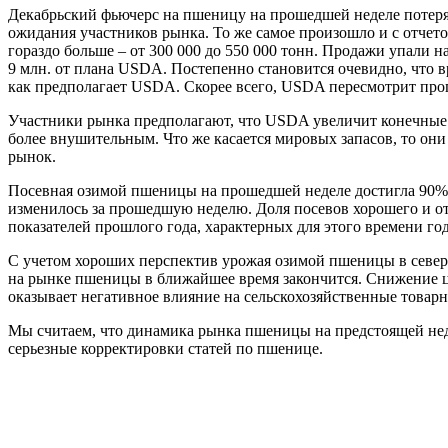
Декабрьский фьючерс на пшеницу на прошедшей неделе потерял
ожидания участников рынка. То же самое произошло и с отчето
гораздо больше – от 300 000 до 550 000 тонн. Продажи упали 
9 млн. от плана USDA. Постепенно становится очевидно, что 
как предполагает USDA. Скорее всего, USDA пересмотрит прогн
Участники рынка предполагают, что USDA увеличит конечные за
более внушительным. Что же касается мировых запасов, то они 
рынок.
Посевная озимой пшеницы на прошедшей неделе достигла 90%, 
изменилось за прошедшую неделю. Доля посевов хорошего и отл
показателей прошлого года, характерных для этого времени год
С учетом хороших перспектив урожая озимой пшеницы в северн
на рынке пшеницы в ближайшее время закончится. Снижение ц
оказывает негативное влияние на сельскохозяйственные товар
Мы считаем, что динамика рынка пшеницы на предстоящей неде
серьезные корректировки статей по пшенице.