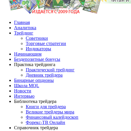
Главная
Аналитика
Трейдинг
Советники
Торговые стратегии
Индикаторы
Начинающим
Бездепозитные бонусы
Практика трейдинга
Практический трейдинг
Дневник трейдера
Бинарные опционы
Школа MQL
Новости
Интервью
Библиотека трейдера
Книги для трейдера
Великие трейдеры мира
Финансовый калейдоскоп
Форекс-ТВ Онлайн
Справочник трейдера