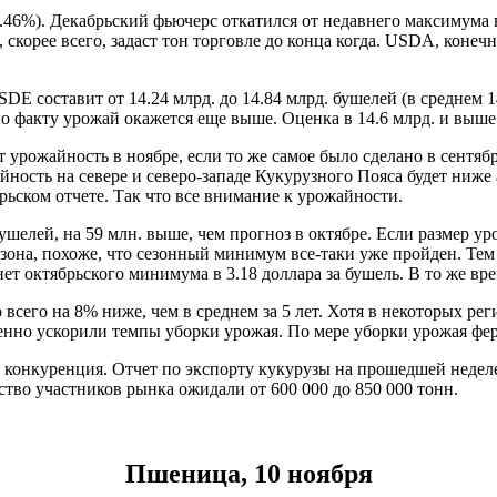
2.46%). Декабрьский фьючерс откатился от недавнего максимума в
корее всего, задаст тон торговле до конца когда. USDA, конечно
E составит от 14.24 млрд. до 14.84 млрд. бушелей (в среднем 1
о факту урожай окажется еще выше. Оценка в 14.6 млрд. и выше
урожайность в ноябре, если то же самое было сделано в сентябре
йность на севере и северо-западе Кукурузного Пояса будет ниже
ьском отчете. Так что все внимание к урожайности.
шелей, на 59 млн. выше, чем прогноз в октябре. Если размер ур
на, похоже, что сезонный минимум все-таки уже пройден. Тем н
гнет октябрьского минимума в 3.18 доллара за бушель. В то же в
сего на 8% ниже, чем в среднем за 5 лет. Хотя в некоторых рег
нно ускорили темпы уборки урожая. По мере уборки урожая фер
ая конкуренция. Отчет по экспорту кукурузы на прошедшей неде
нство участников рынка ожидали от 600 000 до 850 000 тонн.
Пшеница, 10 ноября