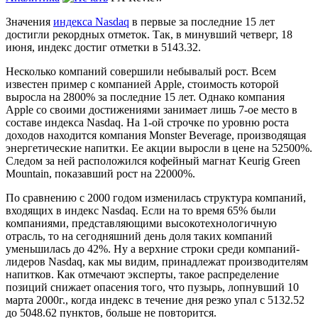
Значения
индекса Nasdaq
в первые за последние 15 лет
достигли рекордных отметок.
Так, в минувший четверг, 18
июня, индекс достиг отметки в 5143.32.
Несколько компаний совершили небывалый рост. Всем
известен пример с компанией Apple, стоимость которой
выросла на 2800% за последние 15 лет. Однако компания
Apple со своими достижениями занимает лишь 7-ое место в
составе индекса Nasdaq. На 1-ой строчке по уровню роста
доходов находится компания Monster Beverage, производящая
энергетические напитки. Ее акции выросли в цене на 52500%.
Следом за ней расположился кофейный магнат Keurig Green
Mountain, показавший рост на 22000%.
По сравнению с 2000 годом изменилась структура компаний,
входящих в индекс Nasdaq. Если на то время 65% были
компаниями, представляющими высокотехнологичную
отрасль, то на сегодняшний день доля таких компаний
уменьшилась до 42%. Ну а верхние строки среди компаний-
лидеров Nasdaq, как мы видим, принадлежат производителям
напитков. Как отмечают эксперты, такое распределение
позиций снижает опасения того, что пузырь, лопнувший 10
марта 2000г., когда индекс в течение дня резко упал с 5132.52
до 5048.62 пунктов, больше не повторится.