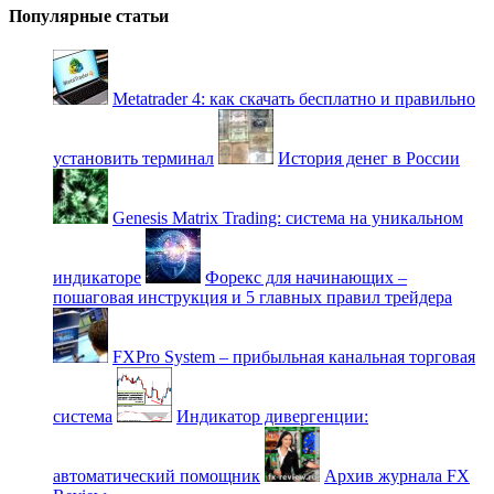
Популярные статьи
Metatrader 4: как скачать бесплатно и правильно
установить терминал
История денег в России
Genesis Matrix Trading: система на уникальном
индикаторе
Форекс для начинающих –
пошаговая инструкция и 5 главных правил трейдера
FXPro System – прибыльная канальная торговая
система
Индикатор дивергенции:
автоматический помощник
Архив журнала FX