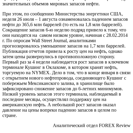
значительных объемов мировых запасов нефти.
При этом, по сообщению Министерства энергетики США,
неделя 26 июля – 1 августа ознаменовалась падением запасов
нефти до 365,6 млн баррелей (то есть на 1,8 млн баррелей).
Сокращение запасов 6-ю неделю подряд привело к тому, что
они находятся на самом низком уровне, начиная с 28.02.2014
г. По опросам Wall Street Journal, аналитиками
прогнозировалось уменьшение запасов на 1,7 млн баррелей.
Публикация отчетов привела к росту цен на нефть, однако
затем цены развернулись в противоположную сторону.
Первый раз за 4 недели наблюдается рост запасов в ключевом
терминале Кушинг в Оклахоме, в котором хранят нефть,
торгуемую на NYMEX. Дело в том, что в конце января в связи
с открытием нового нефтепровода, соединяющего Кушинг с
побережьем Мексиканского залива, в хранилище было
зафиксировано снижение запасов до 6-летних минимумов.
Низкий уровень запасов этого терминала, наблюдаемый в
последние месяцы, осуществлял поддержку цен на
американскую нефть. А небольшой рост запасов оказал
давление на цены вопреки падению запасов в целом по
стране.
Аналитический отдел FOREX Review