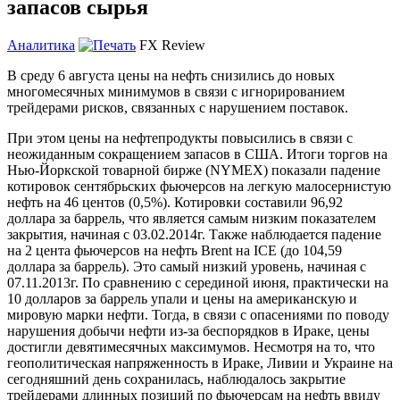
запасов сырья
Аналитика
FX Review
В среду 6 августа цены на нефть снизились до новых
многомесячных минимумов в связи с игнорированием
трейдерами рисков, связанных с нарушением поставок.
При этом цены на нефтепродукты повысились в связи с
неожиданным сокращением запасов в США. Итоги торгов на
Нью-Йоркской товарной бирже (NYMEX) показали падение
котировок сентябрьских фьючерсов на легкую малосернистую
нефть на 46 центов (0,5%). Котировки составили 96,92
доллара за баррель, что является самым низким показателем
закрытия, начиная с 03.02.2014г. Также наблюдается падение
на 2 цента фьючерсов на нефть Brent на ICE (до 104,59
доллара за баррель). Это самый низкий уровень, начиная с
07.11.2013г. По сравнению с серединой июня, практически на
10 долларов за баррель упали и цены на американскую и
мировую марки нефти. Тогда, в связи с опасениями по поводу
нарушения добычи нефти из-за беспорядков в Ираке, цены
достигли девятимесячных максимумов. Несмотря на то, что
геополитическая напряженность в Ираке, Ливии и Украине на
сегодняшний день сохранилась, наблюдалось закрытие
трейдерами длинных позиций по фьючерсам на нефть ввиду