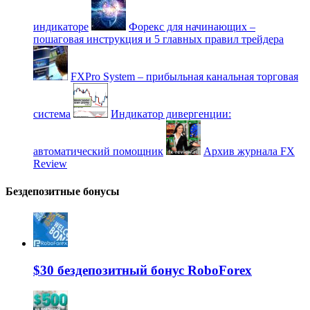
индикаторе
Форекс для начинающих –
пошаговая инструкция и 5 главных правил трейдера
FXPro System – прибыльная канальная торговая
система
Индикатор дивергенции:
автоматический помощник
Архив журнала FX
Review
Бездепозитные бонусы
$30 бездепозитный бонус RoboForex