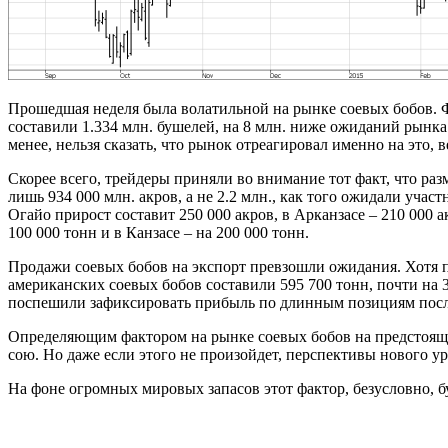
Прошедшая неделя была волатильной на рынке соевых бобов. 
составили 1.334 млн. бушелей, на 8 млн. ниже ожиданий рынка
менее, нельзя сказать, что рынок отреагировал именно на это, 
Скорее всего, трейдеры приняли во внимание тот факт, что р
лишь 934 000 млн. акров, а не 2.2 млн., как того ожидали уча
Огайо прирост составит 250 000 акров, в Арканзасе – 210 000 
100 000 тонн и в Канзасе – на 200 000 тонн.
Продажи соевых бобов на экспорт превзошли ожидания. Хотя 
американских соевых бобов составили 595 700 тонн, почти на 
поспешили зафиксировать прибыль по длинным позициям после
Определяющим фактором на рынке соевых бобов на предстоящей
сою. Но даже если этого не произойдет, перспективы нового у
На фоне огромных мировых запасов этот фактор, безусловно, бу