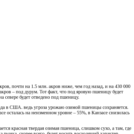
ов, почти на 1.5 млн. акров ниже, чем год назад, и на 430 000
акров – под дурум. Тот факт, что под яровую пшеницу будет
а севере будет отведено под пшеницу.
года в США. ведь угроза урожаю озимой пшеницы сохраняется.
асе осталась на неизменном уровне – 55%, в Канзасе снизилась
тся красная твердая озимая пшеница, слишком сухо, а там, где
рынка, скорее всего, будет носить восходящий характер.