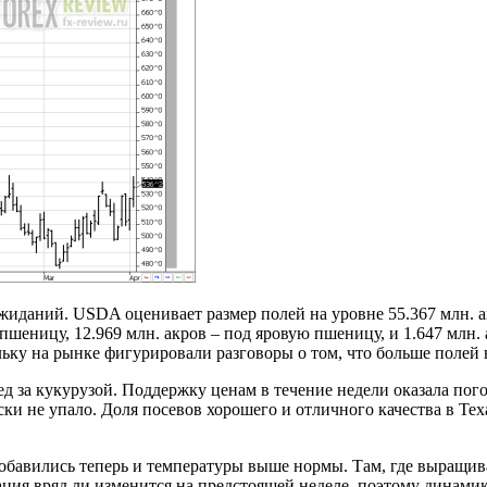
жиданий. USDA оценивает размер полей на уровне 55.367 млн. акр
шеницу, 12.969 млн. акров – под яровую пшеницу, и 1.647 млн. 
ьку на рынке фигурировали разговоры о том, что больше полей н
д за кукурузой. Поддержку ценам в течение недели оказала по
ки не упало. Доля посевов хорошего и отличного качества в Тех
обавились теперь и температуры выше нормы. Там, где выращивае
я вряд ли изменится на предстоящей неделе, поэтому динамика 