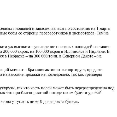
евных площадей и запасам. Запасы по состоянию на 1 марта
евые бобы со стороны переработчиков и экспортеров. Тем не
таким уж высоким – увеличение посевных площадей составит
а 200 000 акров, на 100 000 акров в Иллинойсе и Индиане. В
я в Небраске – на 300 000 тонн, в Северной Дакоте – на
ящий момент – Бразилия активно экспортирует, продажи
а на высокие продажи не последовало, так как трейдеры
курузы, так что часть полей может быть перераспределена под
так что при благоприятной погоде таким будет и урожай.
ке могут упасть ниже 9 долларов за бушель.