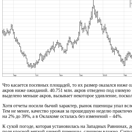
Что касается посевных площадей, то их размер оказался ниже о
акров ниже ожиданий. 40.751 млн. акров отведено под озимую п
выделено меньше акров, вызывает некоторое удивление, поскол
Хотя отчеты носили бычий характер, рынок пшеницы упал всле
Тем не менее, качество урожая за прошедшую неделю практичес
на 2% до 39%, а в Оклахоме осталась без изменений – 44%.
К сухой погоде, которая установилась на Западных Равнинах, д
поля красной мягкой озимой пшеницы, слишком влажно. Ситуаци