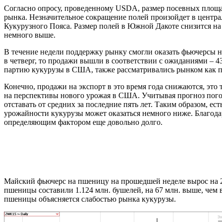
Согласно опросу, проведенному USDA, размер посевных площаде
рынка. Незначительное сокращение полей произойдет в централ
Кукурузного Пояса. Размер полей в Южной Дакоте снизится на 6
немного выше.
В течение недели поддержку рынку смогли оказать фьючерсы н
в четверг, то продажи вышли в соответствии с ожиданиями – 43
партию кукурузы в США, также рассматривались рынком как 
Конечно, продажи на экспорт в это время года снижаются, эт
на перспективы нового урожая в США. Учитывая прогноз пого
отставать от средних за последние пять лет. Таким образом, ест
урожайности кукурузы может оказаться немного ниже. Благода
определяющим фактором еще довольно долго.
Майский фьючерс на пшеницу на прошедшей неделе вырос на 28
пшеницы составили 1.124 млн. бушелей, на 67 млн. выше, чем
пшеницы объясняется слабостью рынка кукурузы.