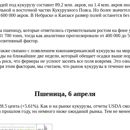
й под кукурузу составит 89.2 млн. акров, на 1.4 млн. акров ни
ьной и восточной частях Кукурузного Пояса. Но более значител
00 000 акров. В Небраске и Канзасе размер полей останется без
а пшеницу, которые отметились стремительным ростом на фоне 
1 700 тонн, тогда как аналитики прогнозировали от 400 000 до 5
позитивный фактор.
о также связано с появлением южноамериканской кукурузы на ми
ды на ближайшие две недели, который обещает осадки выше нор
ь риск, что фермеры не успеют засеять все поля вовремя. Это озна
ря этим факторам, мы считаем, что рынок кукурузы в течение в
Пшеница, 6 апреля
.5 цента (+5.61%). Как и на рынке кукурузы, отчеты USDA смо
 в прошлом году, но немного ниже ожиданий рынка. Тем не мене