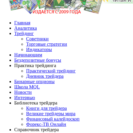
Главная
Аналитика
Трейдинг
Советники
Торговые стратегии
Индикаторы
Начинающим
Бездепозитные бонусы
Практика трейдинга
Практический трейдинг
Дневник трейдера
Бинарные опционы
Школа MQL
Новости
Интервью
Библиотека трейдера
Книги для трейдера
Великие трейдеры мира
Финансовый калейдоскоп
Форекс-ТВ Онлайн
Справочник трейдера