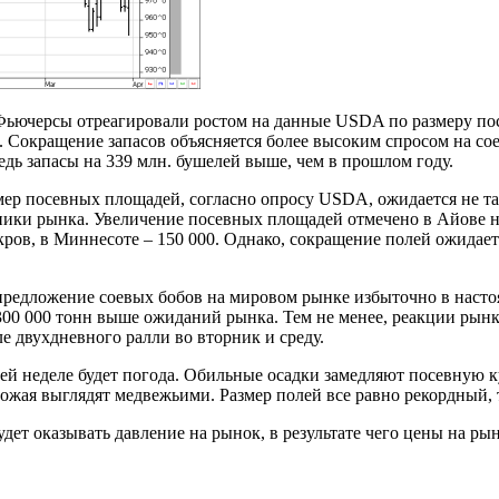
Фьючерсы отреагировали ростом на данные USDA по размеру пос
. Сокращение запасов объясняется более высоким спросом на со
ведь запасы на 339 млн. бушелей выше, чем в прошлом году.
азмер посевных площадей, согласно опросу USDA, ожидается не 
стники рынка. Увеличение посевных площадей отмечено в Айове н
акров, в Миннесоте – 150 000. Однако, сокращение полей ожидаетс
предложение соевых бобов на мировом рынке избыточно в насто
300 000 тонн выше ожиданий рынка. Тем не менее, реакции рынк
 двухдневного ралли во вторник и среду.
 неделе будет погода. Обильные осадки замедляют посевную ку
рожая выглядят медвежьими. Размер полей все равно рекордный, 
дет оказывать давление на рынок, в результате чего цены на рын