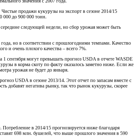
мального значения с 2007 года.
. Чистые продажи кукурузы на экспорт в сезоне 2014/15
0 000 до 900 000 тонн.
 середине следующей недели, но сбор урожая может быть
я года, но в соответствии с прошлогодними темпами. Качество
го и очень плохого качества – всего 7%.
ы на 1 сентября могут превышать прогноз USDA в отчете WASDE
урузы в корма скоту по факту оказалось заметно ниже. Если же
мотра урожая не будет до января.
рогноз USDA в сезоне 2013/14. Этот отчет по запасам вместе с
ь добавят негатива рынку, так что рынок кукурузы, скорее
 Потребление в 2014/15 прогнозируется ниже благодаря
ставят 698 млн. бушелей, что выше прошлого значения в 590