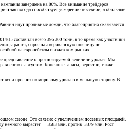
 кампания завершена на 86%. Все внимание трейдеров
риятная погода способствует ускорению посевной, а обильные
 Равнин идут проливные дожди, что благоприятно сказывается
4/15 составили всего 396 300 тонн, в то время как участники
пшеницы растет, спрос на американскую пшеницу не
особной на европейском и азиатском рынках.
ное представление о прогнозируемой величине урожая. Мы
сравнению с августом. Конечные запасы, вероятно, также
мотрит и прогноз по мировому урожаю в меньшую сторону. В
рошлом сезоне. Это связано с увеличением посевных площадей,
ду немного вырастет — 3583 млн. против 3379 млн. Рост