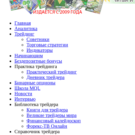
Главная
Аналитика
Трейдинг
Советники
Торговые стратегии
Индикаторы
Начинающим
Бездепозитные бонусы
Практика трейдинга
Практический трейдинг
Дневник трейдера
Бинарные опционы
Школа MQL
Новости
Интервью
Библиотека трейдера
Книги для трейдера
Великие трейдеры мира
Финансовый калейдоскоп
Форекс-ТВ Онлайн
Справочник трейдера