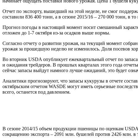
начинает ощущать поставки нового урожая. Цена 1 бушеля кук
Отчет по экспорту, вышедший на этой неделе, не смог поддерж
составили 836 400 тонн, а в сезоне 2015/16 – 270 000 тонн, в 
Прогноз погоды в настоящий момент носит смешанный характер
отложен до 1-7 октября из-за осадков выше нормы.
Согласно отчету о развитии урожая, на текущий момент собрано
урожая за прошедшую неделю не изменилось. Доля посевов хорош
Во вторник USDA опубликует ежеквартальный отчет по запасам
и ожидания трейдеров. В прошлых кварталах этого года отчеты
сейчас запасы выйдут намного лучше ожиданий, это будет означ
Аналитики прогнозируют, что запасы кукурузы в отчете составя
октябрьским отчетом WASDE могут иметь серьезные последстви
всего, останется под давлением.
В сезоне 2014/15 объем продукции пшеницы по оценкам USDA с
сокращению экспорта – 2091 млн. бушелей против 2426 млн. в т