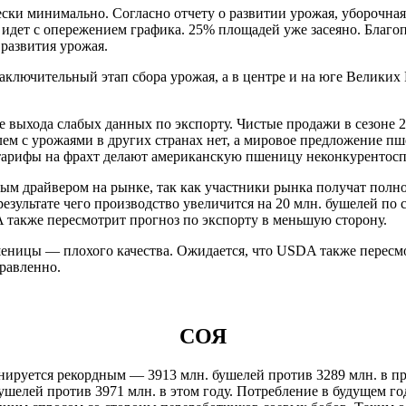
ки минимально. Согласно отчету о развитии урожая, уборочная
идет с опережением графика. 25% площадей уже засеяно. Благоп
развития урожая.
аключительный этап сбора урожая, а в центре и на юге Великих
выхода слабых данных по экспорту. Чистые продажи в сезоне 201
блем с урожаями в других странах нет, а мировое предложение 
 тарифы на фрахт делают американскую пшеницу неконкурентосп
ным драйвером на рынке, так как участники рынка получат пол
езультате чего производство увеличится на 20 млн. бушелей по 
A также пересмотрит прогноз по экспорту в меньшую сторону.
 пшеницы — плохого качества. Ожидается, что USDA также перес
правленно.
СОЯ
нируется рекордным — 3913 млн. бушелей против 3289 млн. в п
ушелей против 3971 млн. в этом году. Потребление в будущем го