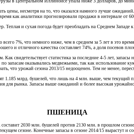
урузы в Центральном Иллинойсе упала ниже 3 долларов, до мини
ать цены, несмотря на то, что оказался намного лучше ожиданий
то время как аналитики прогнозировали продажи в интервале от 60
. Теплая и сухая погода будет преобладать на Среднем Западе к
 всего 7%, что немного ниже, чем в среднем за 5 лет в это врем
его и отличного качества составляет 74%, а доля посевов плохо
. Как свидетельствует статистика за последние 4-5 лет, запас
 по запасам оказывались медвежьими, так как использование кук
ать, что урожай сезона 2013/15 недооценен. Тем не менее, перес
т 1.185 млрд. бушелей, что лишь на 4 млн. выше, чем текущий п
я для рынка. Запасы выше ожиданий и более высокая урожайност
ПШЕНИЦА
оставит 2030 млн. бушелей против 2130 млн. в прошлом сезоне.
екущем сезоне. Конечные запасы в сезоне 2014/15 вырастут и со