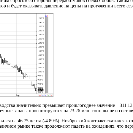
нним спросом со стороны переработчиков соевых бобов. Таким о
ор и будет оказывать давление на цены на протяжении всего сез
водства значительно превышает прошлогоднее значение – 311.13 
ечные запасы прогнозируются на 23.26 млн. тонн выше и составя
лся на 46.75 цента (-4.89%). Ноябрьский контракт скатился к о
аличном рынке также продолжают падать на ожиданиях, что пер