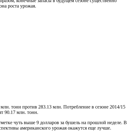
бразом, конечные запасы в будущем сезоне существенно
она роста урожая.
млн. тонн против 283.13 млн. Потребление в сезоне 2014/15
т 90.17 млн. тонн.
тметке чуть выше 9 долларов за бушель на прошлой неделе. В
спективы американского урожая окажутся еще лучше.