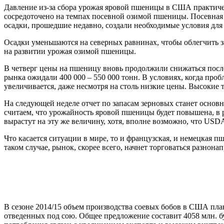
Давление из-за сбора урожая яровой пшеницы в США практичес
сосредоточено на темпах посевной озимой пшеницы. Посевная 
осадки, прошедшие недавно, создали необходимые условия для 
Осадки уменьшаются на северных равнинах, чтобы облегчить з
на развитии урожая озимой пшеницы.
В четверг цены на пшеницу вновь продолжили снижаться после 
рынка ожидали 400 000 – 550 000 тонн. В условиях, когда про
увеличивается, даже несмотря на столь низкие цены. Высокие
На следующей неделе отчет по запасам зерновых станет основ
считаем, что урожайность яровой пшеницы будет повышена, в р
вырастут на эту же величину, хотя, вполне возможно, что USD
Что касается ситуации в мире, то и французская, и немецкая
таком случае, рынок, скорее всего, начнет торговаться разнона
В сезоне 2014/15 объем производства соевых бобов в США пла
отведенных под сою. Общее предложение составит 4058 млн. б