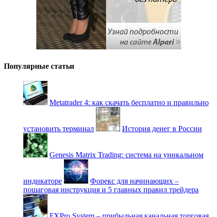
Популярные статьи
Metatrader 4: как скачать бесплатно и правильно
установить терминал
История денег в России
Genesis Matrix Trading: система на уникальном
индикаторе
Форекс для начинающих –
пошаговая инструкция и 5 главных правил трейдера
FXPro System – прибыльная канальная торговая