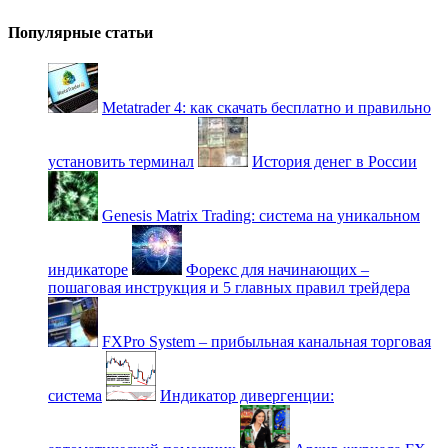
Популярные статьи
Metatrader 4: как скачать бесплатно и правильно
установить терминал
История денег в России
Genesis Matrix Trading: система на уникальном
индикаторе
Форекс для начинающих –
пошаговая инструкция и 5 главных правил трейдера
FXPro System – прибыльная канальная торговая
система
Индикатор дивергенции: