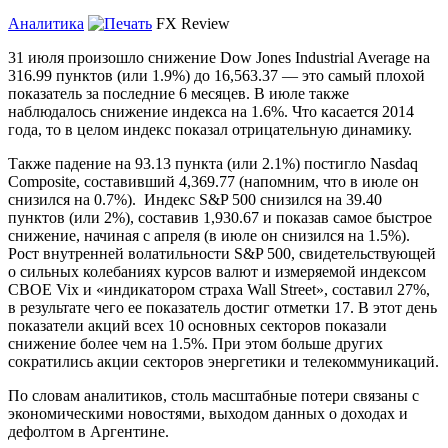
Аналитика
FX Review
31 июля произошло снижение Dow Jones Industrial Average на
316.99 пунктов (или 1.9%) до 16,563.37 — это самый плохой
показатель за последние 6 месяцев. В июле также
наблюдалось снижение индекса на 1.6%. Что касается 2014
года, то в целом индекс показал отрицательную динамику.
Также падение на 93.13 пункта (или 2.1%) постигло Nasdaq
Composite, составивший 4,369.77 (напомним, что в июле он
снизился на 0.7%). Индекс S&P 500 снизился на 39.40
пунктов (или 2%), составив 1,930.67 и показав самое быстрое
снижение, начиная с апреля (в июле он снизился на 1.5%).
Рост внутренней волатильности S&P 500, свидетельствующей
о сильных колебаниях курсов валют и измеряемой индексом
CBOE Vix и «индикатором страха Wall Street», составил 27%,
в результате чего ее показатель достиг отметки 17. В этот день
показатели акций всех 10 основных секторов показали
снижение более чем на 1.5%. При этом больше других
сократились акции секторов энергетики и телекоммуникаций.
По словам аналитиков, столь масштабные потери связаны с
экономическими новостями, выходом данных о доходах и
дефолтом в Аргентине.