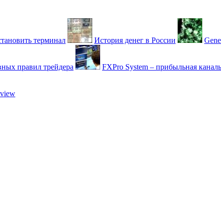
установить терминал
История денег в России
Gene
вных правил трейдера
FXPro System – прибыльная каналь
view