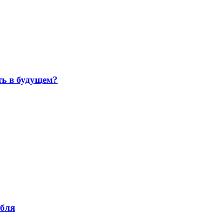
ть в будущем?
убля