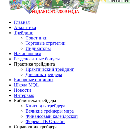
Главная
Аналитика
Трейдинг
Советники
Торговые стратегии
Индикаторы
Начинающим
Бездепозитные бонусы
Практика трейдинга
Практический трейдинг
Дневник трейдера
Бинарные опционы
Школа MQL
Новости
Интервью
Библиотека трейдера
Книги для трейдера
Великие трейдеры мира
Финансовый калейдоскоп
Форекс-ТВ Онлайн
Справочник трейдера