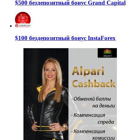
$500 бездепозитный бонус Grand Capital
$100 бездепозитный бонус InstaForex