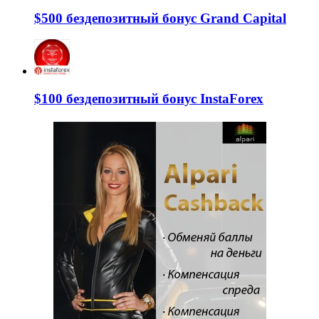
$500 бездепозитный бонус Grand Capital
$100 бездепозитный бонус InstaForex