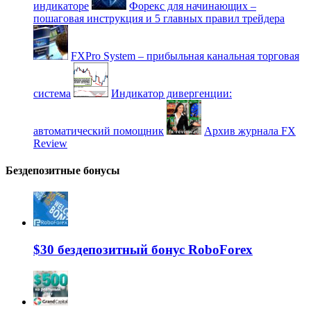
индикаторе
Форекс для начинающих –
пошаговая инструкция и 5 главных правил трейдера
FXPro System – прибыльная канальная торговая
система
Индикатор дивергенции:
автоматический помощник
Архив журнала FX
Review
Бездепозитные бонусы
$30 бездепозитный бонус RoboForex