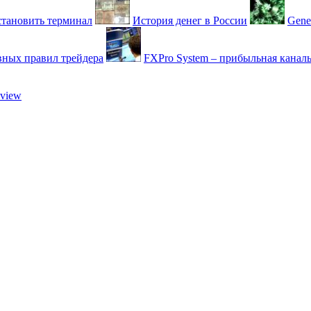
установить терминал
История денег в России
Gene
вных правил трейдера
FXPro System – прибыльная каналь
view