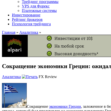
Трейдинг программы
VPS для Форекс
Платежные системы
Инвестирование
Рейтинг брокеров
Психология трейдинга
Главная
»
Аналитика
»
Сокращение экономики Греции: ожидал
Аналитика
FX Review
Сокращение
экономики Греции
, заложенное в б
страны, который был представлен на заседании парламента Гр