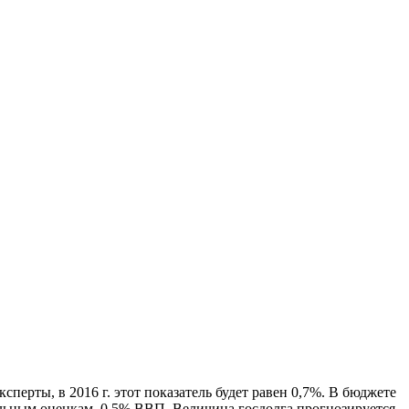
сперты, в 2016 г. этот показатель будет равен 0,7%. В бюджете
ельным оценкам, 0,5% ВВП. Величина госдолга прогнозируется