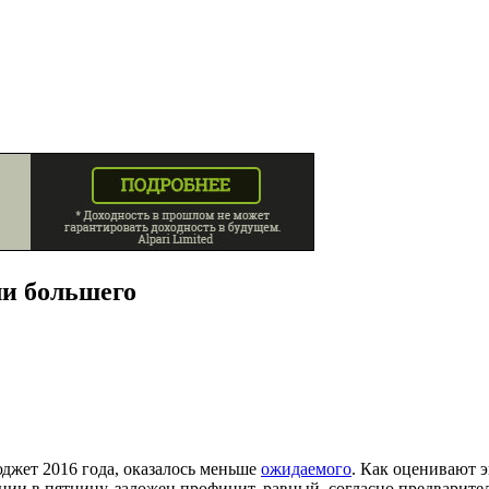
и большего
юджет 2016 года, оказалось меньше
ожидаемого
.
Как оценивают эк
еции в пятницу, заложен профицит, равный, согласно предварит