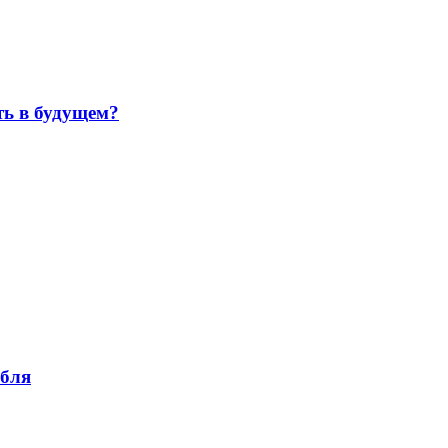
ть в будущем?
убля