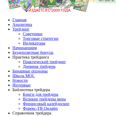
Главная
Аналитика
Трейдинг
Советники
Торговые стратегии
Индикаторы
Начинающим
Бездепозитные бонусы
Практика трейдинга
Практический трейдинг
Дневник трейдера
Бинарные опционы
Школа MQL
Новости
Интервью
Библиотека трейдера
Книги для трейдера
Великие трейдеры мира
Финансовый калейдоскоп
Форекс-ТВ Онлайн
Справочник трейдера