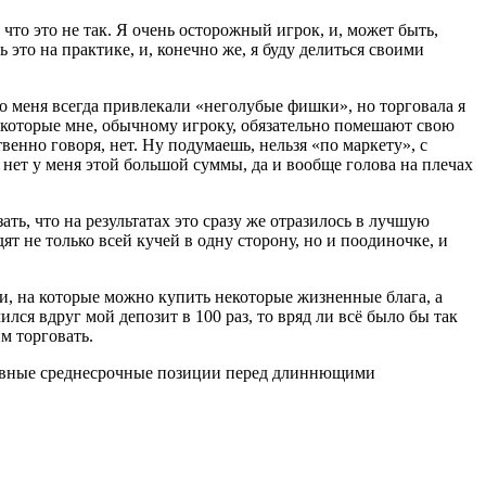
 что это не так. Я очень осторожный игрок, и, может быть,
это на практике, и, конечно же, я буду делиться своими
о меня всегда привлекали «неголубые фишки», но торговала я
р, которые мне, обычному игроку, обязательно помешают свою
венно говоря, нет. Ну подумаешь, нельзя «по маркету», с
нет у меня этой большой суммы, да и вообще голова на плечах
ть, что на результатах это сразу же отразилось в лучшую
не только всей кучей в одну сторону, но и поодиночке, и
ки, на которые можно купить некоторые жизненные блага, а
лся вдруг мой депозит в 100 раз, то вряд ли всё было бы так
м торговать.
лятивные среднесрочные позиции перед длиннющими