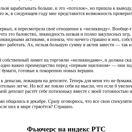
льзя зарабатывать больше, и это «потолок», но пришла к выводу,
то ж, в следующем году мне представится возможность проверить 
ервых, я пересмотрела своё отношение к «неликвиду». Вообще-т
а, что это баловство, ликвидность низкая и полно закулисных иг
ликвидными активами, я поняла, что ничего страшно в них, собст
 работать. Ах, нельзя большую сумму в актив завести — так и 
й собственный лимит на торговлю «неликвидами», и должна сказа
одно важно преимущество перед «первым эшелоном» — они ходят 
2 бумаги, готовые к покорению новых вершин.
 к деньгам, лежащим на депозите. Теперь для меня это не бумаж
ельно легче. Но всё же ловлю себя на мысли, что если б увеличи
ой депозит растёт себе потихоньку вместе с моей готовностью и
ними общались в декабре. Сразу оговорюсь, что все свои спеку
осле них в мире стрясётся? Страшно.
Фьючерс на индекс РТС