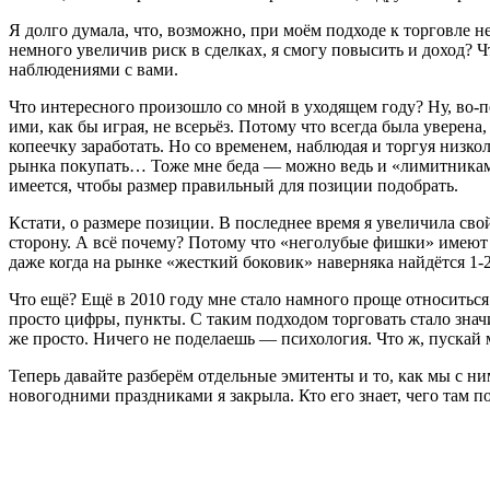
Я долго думала, что, возможно, при моём подходе к торговле не
немного увеличив риск в сделках, я смогу повысить и доход? Ч
наблюдениями с вами.
Что интересного произошло со мной в уходящем году? Ну, во-п
ими, как бы играя, не всерьёз. Потому что всегда была уверен
копеечку заработать. Но со временем, наблюдая и торгуя низко
рынка покупать… Тоже мне беда — можно ведь и «лимитниками»
имеется, чтобы размер правильный для позиции подобрать.
Кстати, о размере позиции. В последнее время я увеличила сво
сторону. А всё почему? Потому что «неголубые фишки» имеют 
даже когда на рынке «жесткий боковик» наверняка найдётся 1-
Что ещё? Ещё в 2010 году мне стало намного проще относиться
просто цифры, пункты. С таким подходом торговать стало значит
же просто. Ничего не поделаешь — психология. Что ж, пускай м
Теперь давайте разберём отдельные эмитенты и то, как мы с 
новогодними праздниками я закрыла. Кто его знает, чего там п