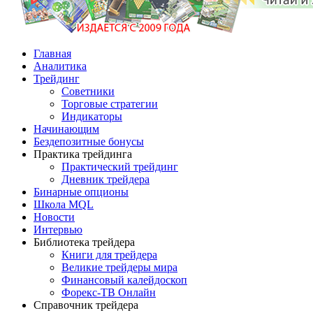
Главная
Аналитика
Трейдинг
Советники
Торговые стратегии
Индикаторы
Начинающим
Бездепозитные бонусы
Практика трейдинга
Практический трейдинг
Дневник трейдера
Бинарные опционы
Школа MQL
Новости
Интервью
Библиотека трейдера
Книги для трейдера
Великие трейдеры мира
Финансовый калейдоскоп
Форекс-ТВ Онлайн
Справочник трейдера