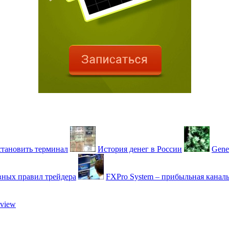
установить терминал
История денег в России
Gene
вных правил трейдера
FXPro System – прибыльная каналь
view