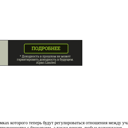
рамках которого теперь будут регулироваться отношения между 
рудничестве с брокерами, а также решать любые разногласия.