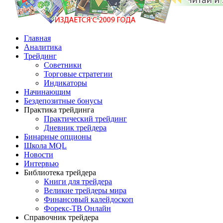
Главная
Аналитика
Трейдинг
Советники
Торговые стратегии
Индикаторы
Начинающим
Бездепозитные бонусы
Практика трейдинга
Практический трейдинг
Дневник трейдера
Бинарные опционы
Школа MQL
Новости
Интервью
Библиотека трейдера
Книги для трейдера
Великие трейдеры мира
Финансовый калейдоскоп
Форекс-ТВ Онлайн
Справочник трейдера