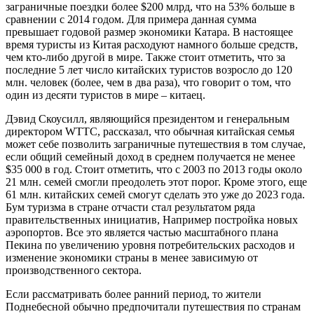
заграничные поездки более $200 млрд, что на 53% больше в
сравнении с 2014 годом. Для примера данная сумма
превышает годовой размер экономики Катара. В настоящее
время туристы из Китая расходуют намного больше средств,
чем кто-либо другой в мире. Также стоит отметить, что за
последние 5 лет число китайских туристов возросло до 120
млн. человек (более, чем в два раза), что говорит о том, что
один из десяти туристов в мире – китаец.
Дэвид Скоусилл, являющийся президентом и генеральным
директором WTTC, рассказал, что обычная китайская семья
может себе позволить заграничные путешествия в том случае,
если общий семейный доход в среднем получается не менее
$35 000 в год. Стоит отметить, что с 2003 по 2013 годы около
21 млн. семей смогли преодолеть этот порог. Кроме этого, еще
61 млн. китайских семей смогут сделать это уже до 2023 года.
Бум туризма в стране отчасти стал результатом ряда
правительственных инициатив, Например постройка новых
аэропортов. Все это является частью масштабного плана
Пекина по увеличению уровня потребительских расходов и
изменение экономики страны в менее зависимую от
производственного сектора.
Если рассматривать более ранний период, то жители
Поднебесной обычно предпочитали путешествия по странам